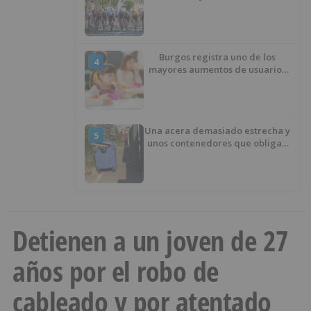
penúltima jornada de la Vuelta a
Burgos
Burgos registra uno de los
4
mayores aumentos de usuarios
de ‘Conciliamos Verano’, con
1.267 niños
Una acera demasiado estrecha y
5
unos contenedores que obligan
a buscar otro camino
Detienen a un joven de 27
años por el robo de
cableado y por atentado