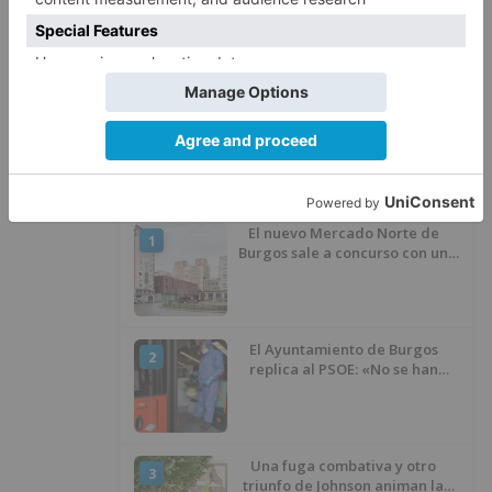
Detenidas tres personas en
5
Quintanar de la Sierra con
hachís, cocaína y marihuana
ocultos en su vehículo
LO ÚLTIMO
El nuevo Mercado Norte de
1
Burgos sale a concurso con un
presupuesto de 21,7 millones
El Ayuntamiento de Burgos
2
replica al PSOE: «No se han
interrumpido» las
desinfecciones municipales
Una fuga combativa y otro
3
triunfo de Johnson animan la