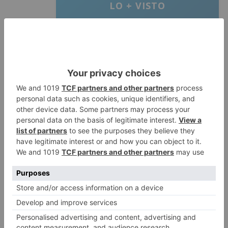
LO + VISTO
Detienen a un joven de 27 años
1
por el robo de cableado y por
atentado contra los agentes
Calor y posibles tormentas en
2
Burgos durante el eclipse del 12
de agosto
Santiago Lencina, nuevo
3
refuerzo del Burgos CF para la
temporada 2026/27
El Burgos CF anuncia que Álex
4
Lizancos ha sido operado con
éxito del menisco de su rodilla
izquierda