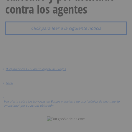
contra los agentes
Click para leer a la siguiente noticia
>
BurgosNoticias - El diario digital de Burgos
>
Local
>
Vox alerta sobre las barracas en Burgos y advierte de una “crónica de una muerte
anunciada” por su actual ubicación