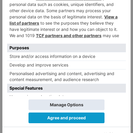
respetar la ley, sin problema, no puede haber
papeles para todos, pero no se puede tirar seres
humanos al mar, que es lo que a usted le
gustaría”. Esa frase parecía haber enfadado a
Vox hasta el punto de que exigió disculpas y
volvió a hacerlo en el segundo debate. Mañueco
nunca se disculpó, pero un pacto de gobierno,
parece, ha hecho contemporizar a Carlos Pollán.
Pero, si ha acusado al gobierno central de
políticas fallidas de inmigración, se ha atribuido
directamente el crecimiento económico. “Es
innegable que nuestra Comunidad ha vivido en
estos años una etapa de crecimiento y
dinamismo económico, creación de empleo,