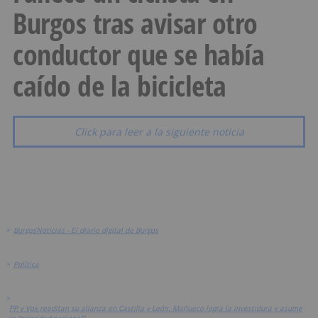
Burgos tras avisar otro
conductor que se había
caído de la bicicleta
Click para leer a la siguiente noticia
>
BurgosNoticias - El diario digital de Burgos
>
Política
>
PP y Vox reeditan su alianza en Castilla y León: Mañueco logra la investidura y asume
la “prioridad nacional”