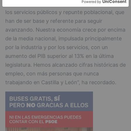
aumento de los derechos sociales, refuerzo de
los servicios públicos y repunte poblacional, que
han de ser base y referente para seguir
avanzando. Nuestra economía crece por encima
de la media nacional, impulsada principalmente
por la industria y por los servicios, con un
aumento del PIB superior al 13% en la última
legislatura. Hemos alcanzado cifras históricas de
empleo, con más personas que nunca
trabajando en Castilla y León”, ha recordado.