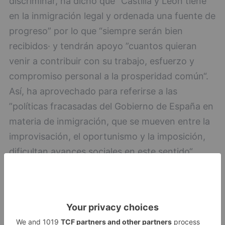
discriminar, ha dicho que “Castilla y León tiene
en la inmigración legal y ordenada una fuente de
progreso” por lo que “siempre serán bien
recibidos· y tendrán apoyo ”cuantos quieran
venir a contribuir con su trabajo, esfuerzo y
compromiso personal a la prosperidad común“.
Así, ha aprovechado para referirse a las
”políticas fracasadas del Gobierno de España en
materia de inmigración, que se mueven entre la
improvisación, el oportunismo y la imposición,
dificultan avances sociales en este sentido“.
Por supuesto, Mañueco ha pactado ese marcaje
a los inmigrantes a pesar de que en el primer
debate electoral espetó al que ahora va a ser su
vicepresidente “al que venga a trabajar y