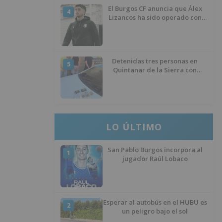
El Burgos CF anuncia que Álex
4
Lizancos ha sido operado con
éxito del menisco de su rodilla
izquierda
Detenidas tres personas en
5
Quintanar de la Sierra con
hachís, cocaína y marihuana
ocultos en su vehículo
LO ÚLTIMO
San Pablo Burgos incorpora al
1
jugador Raúl Lobaco
Esperar al autobús en el HUBU es
2
un peligro bajo el sol