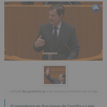
Añade
BurgosNoticias
a tus fuentes preferidas de Google
★
El presidente en funciones de Castilla y León