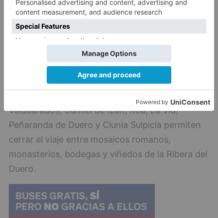
grandes leyendas de nuestro país que aquí es
mucho más palpable.
6-De Roma al vino eterno. Esta ruta discurre por
el sur de la provincia y en sus 175 kilómetros se
entremezcla historia romana, patrimonio
medieval y cultura del vino. Caleruega, Baños de
Valdearados, Gumiel de Izán, Roa, La Vid,
Peñaranda de Duero y Clunia Sulpicia permiten
cerrar el viaje entre mosaicos romanos,
monasterios, bodegas y viñedos de la Ribera del
Duero.