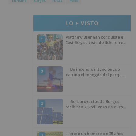
Turismo
Burgos
rutas
moto
LO + VISTO
Matthew Brennan conquista el
1
Castillo y se viste de líder en el
estreno de la Vuelta a Burgos
Un incendio intencionado
2
calcina el tobogán del parque
infantil del Barrio del Pilar de
Burgos
Seis proyectos de Burgos
3
recibirán 7,5 millones de euros
para impulsar plantas solares
Herido un hombre de 35 años
4