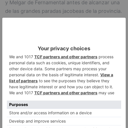
y Melgar de Fernamental antes de alcanzar una
de las grandes paradas jacobeas de la provincia.
Se trata de una de las rutas más completas ya
que suma el poder de la naturaleza con una de
las grandes rutas de la historia, el Camino de
Santiago.
5-Caminos ducales y joyas silenciosas. Es una
ruta de 152 kilómetros en la que se visita
algunas de las villas históricas junto a parte del
patrimonio menos conocido. Arcos de la Llana,
Villangómez, Santa María del Campo, Lerma,
Quintanilla del Agua, Hontoria de la Cantera o el
Monasterio de San Pedro de Cardeña forman
parte de un recorrido que mira al Arlanza, a la
huella ducal y a la memoria del Cid, una de las