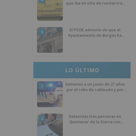
que iba en silla de ruedas tras
ser atropellado en Burgos
El PSOE advierte de que el
5
Ayuntamiento de Burgos ha
"vaciado la hucha" y depende
del Ministerio para sostener las
inversiones
LO ÚLTIMO
Detienen a un joven de 27 años
1
por el robo de cableado y por
atentado contra los agentes
Detenidas tres personas en
2
Quintanar de la Sierra con
hachís, cocaína y marihuana
ocultos en su vehículo