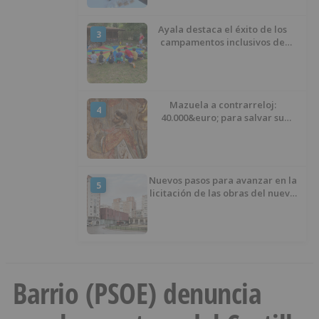
Ayala destaca el éxito de los
3
campamentos inclusivos de
ASPANIAS tras completar todas
las plazas
Mazuela a contrarreloj:
4
40.000&euro; para salvar su
retablo
Nuevos pasos para avanzar en la
5
licitación de las obras del nuevo
Mercado Norte
Barrio (PSOE) denuncia