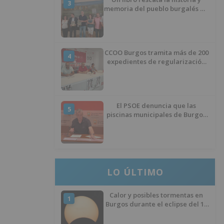
3
memoria del pueblo burgalés de
Huérmeces
CCOO Burgos tramita más de 200
4
expedientes de regularización
de inmigrantes
El PSOE denuncia que las
5
piscinas municipales de Burgos
llevan seis meses sin la
desinfección obligatoria contra
plagas
LO ÚLTIMO
Calor y posibles tormentas en
1
Burgos durante el eclipse del 12
de agosto