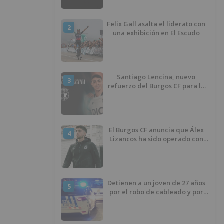
Felix Gall asalta el liderato con
2
una exhibición en El Escudo
Santiago Lencina, nuevo
3
refuerzo del Burgos CF para la
temporada 2026/27
El Burgos CF anuncia que Álex
4
Lizancos ha sido operado con
éxito del menisco de su rodilla
izquierda
Detienen a un joven de 27 años
5
por el robo de cableado y por
atentado contra los agentes