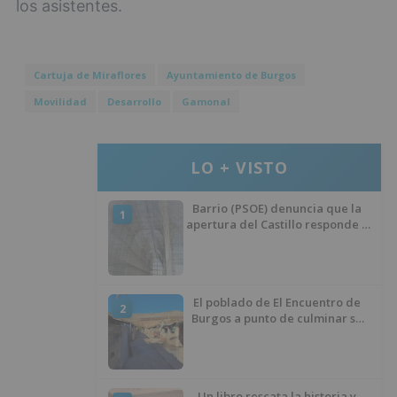
los asistentes.
Cartuja de Miraflores
Ayuntamiento de Burgos
Movilidad
Desarrollo
Gamonal
LO + VISTO
Barrio (PSOE) denuncia que la
1
apertura del Castillo responde a
“una foto” y no a la culminación
del proyecto
El poblado de El Encuentro de
2
Burgos a punto de culminar su
proceso de realojo
Un libro rescata la historia y