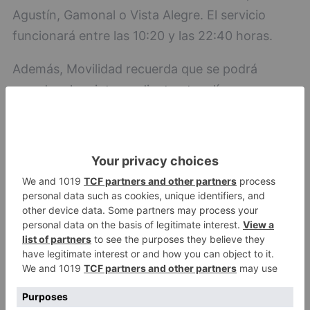
Agustín, Gamonal o Vista Alegre. El servicio
funcionará entre las 10:20 y las 22:40 horas.
Además, Movilidad recuerda que se podrá
acceder al recinto mediante otras líneas
habituales, entre ellas la línea 1 Gamonal -
Arlanzón, que tendrá una frecuencia reforzada
de hasta ocho minutos en la franja central del
día, así como las líneas 10, 16, 20 y 8, con
paradas próximas al paseo de La Quinta y al
entorno del Plantío.