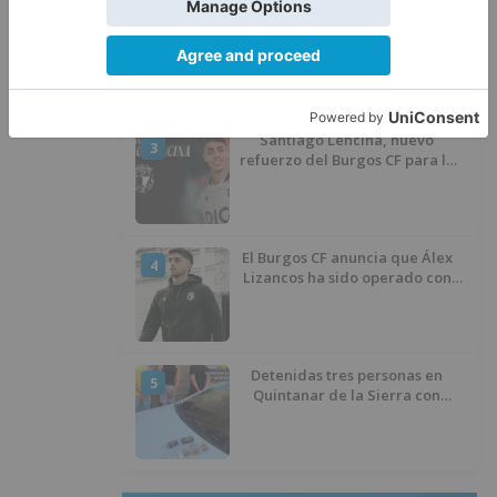
Calor y posibles tormentas en
2
Burgos durante el eclipse del 12
de agosto
Santiago Lencina, nuevo
3
refuerzo del Burgos CF para la
temporada 2026/27
El Burgos CF anuncia que Álex
4
Lizancos ha sido operado con
éxito del menisco de su rodilla
izquierda
Detenidas tres personas en
5
Quintanar de la Sierra con
hachís, cocaína y marihuana
ocultos en su vehículo