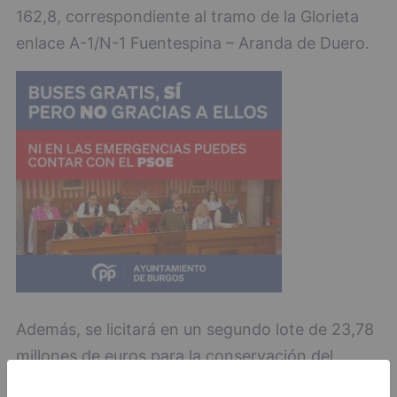
162,8, correspondiente al tramo de la Glorieta
enlace A-1/N-1 Fuentespina – Aranda de Duero.
Además, se licitará en un segundo lote de 23,78
millones de euros para la conservación del
sector 3 de carreteras en esta provincia,