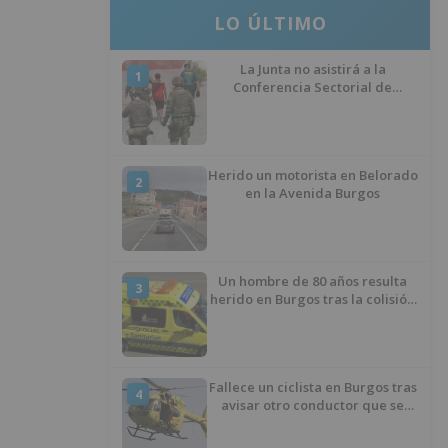
LO ÚLTIMO
La Junta no asistirá a la
1
Conferencia Sectorial de
Infancia y pide el retorno de los
menores a Marruecos desde
Ceuta
Herido un motorista en Belorado
2
en la Avenida Burgos
Un hombre de 80 años resulta
3
herido en Burgos tras la colisión
entre un turismo y un camión
Fallece un ciclista en Burgos tras
4
avisar otro conductor que se
había caído de la bicicleta