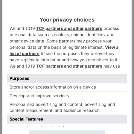
incluyendo la autovía A-73 entre los km 0 y 10
entre los km 53 y 63, así como distintos tramos
de las carreteras N-623 y N-627. Asimismo, se
acometerá la rehabilitación superficial del firme
en varios tramos de la N-627 desde el kilómetro
39 al 44,4.
Aranda de Duero
Movilidad
Castilla y León
LO + VISTO
Detienen a un joven de 27 años
1
por el robo de cableado y por
atentado contra los agentes