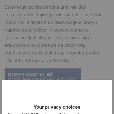
Este refuerzo responde a una realidad
estructural del tejido productivo: la dimensión
mayoritaria de las empresas exige el apoyo
público para facilitar procesos como la
captación de trabajadores, la formación
adaptada o la cobertura de vacantes,
contribuyendo así a un funcionamiento más
eficiente del mercado de trabajo.