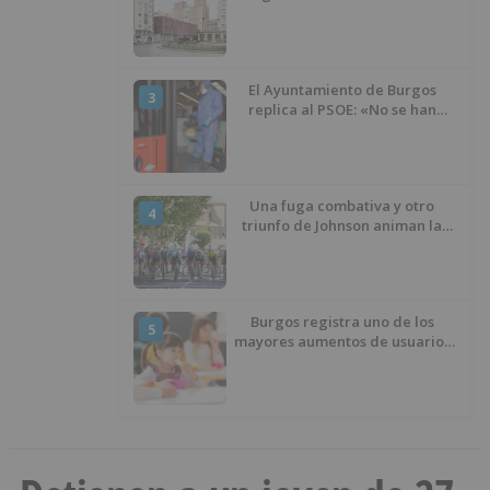
presupuesto de 21,7 millones
El Ayuntamiento de Burgos
3
replica al PSOE: «No se han
interrumpido» las
desinfecciones municipales
Una fuga combativa y otro
4
triunfo de Johnson animan la
penúltima jornada de la Vuelta a
Burgos
Burgos registra uno de los
5
mayores aumentos de usuarios
de ‘Conciliamos Verano’, con
1.267 niños