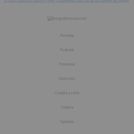
La Junta refuerza su apoyo a Pymes y autónomos como uno de los motores del empleo
Portada
Podcast
Provincia
Deportes
Castilla y León
Cultura
Opinión