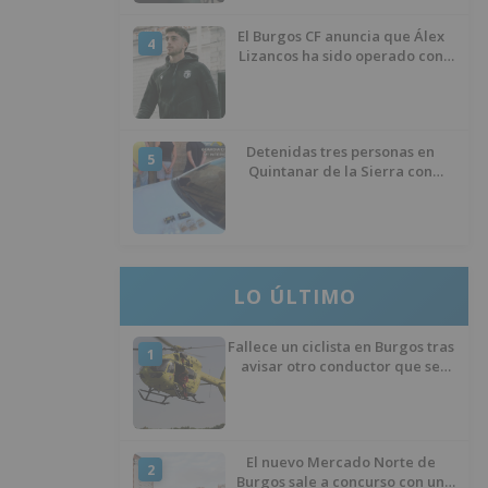
El Burgos CF anuncia que Álex
4
Lizancos ha sido operado con
éxito del menisco de su rodilla
izquierda
Detenidas tres personas en
5
Quintanar de la Sierra con
hachís, cocaína y marihuana
ocultos en su vehículo
LO ÚLTIMO
Fallece un ciclista en Burgos tras
1
avisar otro conductor que se
había caído de la bicicleta
El nuevo Mercado Norte de
2
Burgos sale a concurso con un