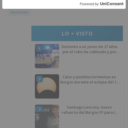
Castilla y León
Actualidad
Empresas
Empleo
Desarrollo
LO + VISTO
Detienen a un joven de 27 años
1
por el robo de cableado y por
atentado contra los agentes
Calor y posibles tormentas en
2
Burgos durante el eclipse del 12
de agosto
Santiago Lencina, nuevo
3
refuerzo del Burgos CF para la
temporada 2026/27