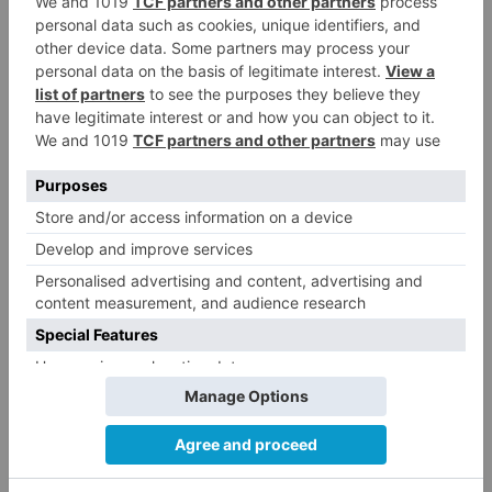
Todas estas actuaciones se enmarcan en la
consolidación de un ecosistema favorable a la
empresa y al emprendimiento, que ya está
plenamente implantado en la Comunidad y que
la Junta continúa reforzando para mejorar su
eficacia. Un entorno en el que las empresas
encuentran apoyo, acompañamiento y
herramientas para crecer, generar empleo y
contribuir al desarrollo económico y social de
Castilla y León.