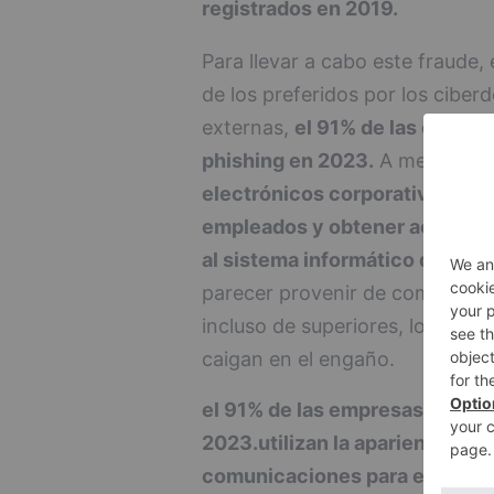
registrados en 2019.
Para llevar a cabo este fraude,
de los preferidos por los ciber
externas,
el 91% de las empres
phishing en 2023.
A menudo
u
electrónicos corporativos en 
empleados y obtener acceso a 
al sistema informático de la c
parecer provenir de compañero
incluso de superiores, lo que a
caigan en el engaño.
el 91% de las empresas corre r
2023.
utilizan la apariencia d
comunicaciones para engañar 