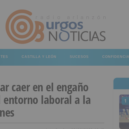
RTES
CASTILLA Y LEÓN
SUCESOS
CONFIDENCI
tar caer en el engaño
l entorno laboral a la
1
ones