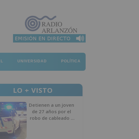
AL
UNIVERSIDAD
POLÍTICA
LO + VISTO
Detienen a un joven
de 27 años por el
robo de cableado y
por atentado contra
los agentes