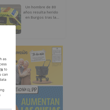
Un hombre de 80
años resulta herido
en Burgos tras la
colisión entre un
turismo y un camión