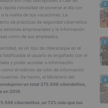
pleados son más susceptibles a caer en
2
a rápida necesidad de ponerse al día con
 a la vuelta de sus vacaciones. La
ento de prácticas de seguridad cibernética
s sistemas empresariales y la información
resas como de sus empleados.
3
dentidad, es un tipo de ciberataque en el
 falsificadas el usuario es engañado con el
ciales y poder acceder a información
do como el método de robo de información
cuentes. De hecho, el Ministerio del
4
produjeron un total 375.506 ciberdelitos,
s en 2019.
75.506 ciberdelitos, un 72% más que los