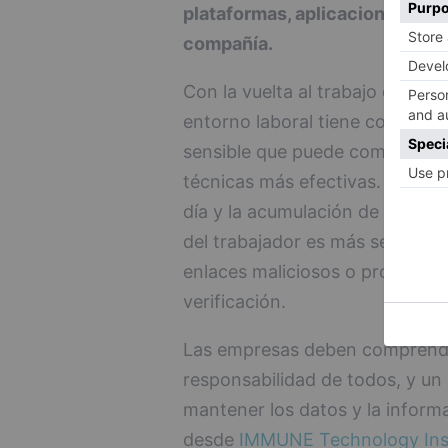
plataformas, aplicaciones inter
compañía.
Con la vuelta al trabajo después
entorno laboral tiene como obj
sensible que puede comprometer
técnicas más efectivas. Como c
día y la acumulación de comuni
del trabajador es más sencillo 
enlaces maliciosos o proporcio
verificación.
Las empresas deben comprender
responsabilidad de todos, y un
mantener los datos y la informa
desde
IMMUNE Technology Inst