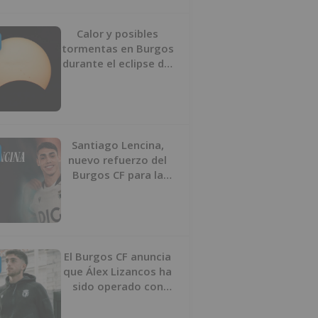
Calor y posibles
tormentas en Burgos
durante el eclipse del
12 de agosto
Santiago Lencina,
nuevo refuerzo del
Burgos CF para la
temporada 2026/27
El Burgos CF anuncia
que Álex Lizancos ha
sido operado con
éxito del menisco de
su rodilla izquierda