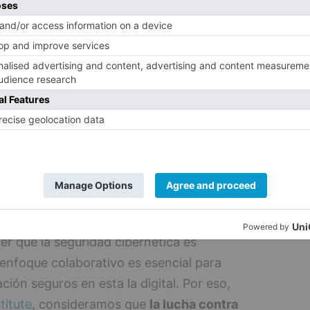
nas o al sistema informático de la
 de las vacaciones, el phishing, que en el
etivo obtener información confidencial o
 a la empresa, se convierte en una de las
onsecuencia de la urgencia por ponerse al
caciones no revisadas durante la ausencia
que estos caigan en el fraude y entren en
nen información confidencial sin la debida
 que la seguridad cibernética es
 enfoque colaborativo es esencial para
ción seguros en esta la digital. Por eso,
itute
, consideramos que
la lucha contra