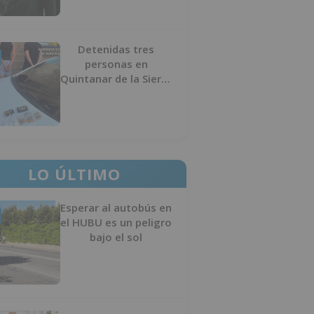
Detenidas tres
personas en
Quintanar de la Sierra
con hachís, cocaína y
marihuana ocultos en
su vehículo
LO ÚLTIMO
Esperar al autobús en
el HUBU es un peligro
bajo el sol