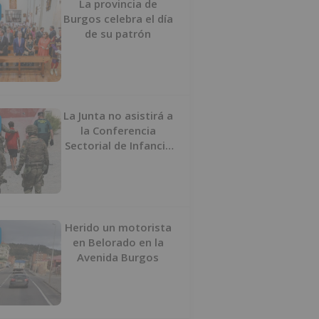
La provincia de
Burgos celebra el día
de su patrón
La Junta no asistirá a
la Conferencia
Sectorial de Infancia
y pide el retorno de
los menores a
Marruecos desde
Ceuta
Herido un motorista
en Belorado en la
Avenida Burgos