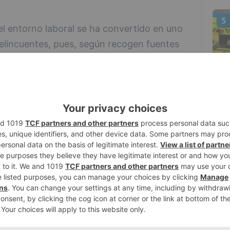
5
 el entorno laboral se ha convertido en uno
delincuentes, pues, según recogen fuentes
as corre riesgo de sufrir un ataque de
tilizan la apariencia de correos
sus comunicaciones para engañar a los
las plataformas, aplicaciones internas o
ompañía.
Este tipo de correos pueden
s de trabajo, departamentos internos o
umenta la posibilidad de que los empleados
iesgo de sufrir un ataque de phishing en
e correos electrónicos corporativos en sus
a los empleados y obtener acceso a las