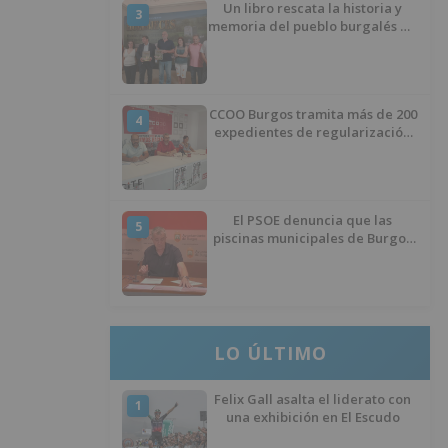
Un libro rescata la historia y
3
memoria del pueblo burgalés de
Huérmeces
CCOO Burgos tramita más de 200
4
expedientes de regularización
de inmigrantes
El PSOE denuncia que las
5
piscinas municipales de Burgos
llevan seis meses sin la
desinfección obligatoria contra
plagas
LO ÚLTIMO
Felix Gall asalta el liderato con
1
una exhibición en El Escudo