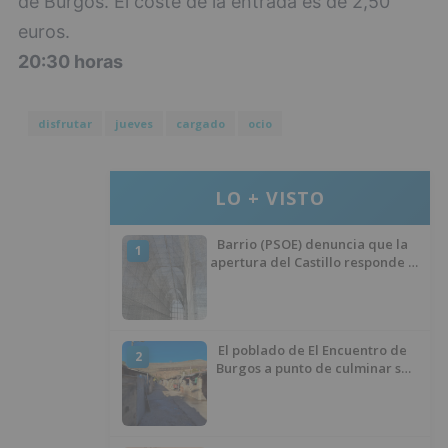
de Burgos. El coste de la entrada es de 2,50
euros.
20:30 horas
disfrutar
jueves
cargado
ocio
LO + VISTO
Barrio (PSOE) denuncia que la
1
apertura del Castillo responde a
“una foto” y no a la culminación
del proyecto
El poblado de El Encuentro de
2
Burgos a punto de culminar su
proceso de realojo