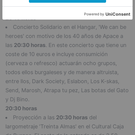
precio de 18 euros.
20:15 horas
Concierto Solidario en el Hangar, 'We can be
heroes' con motivo de los 40 años de Apace a
las
20:30 horas
. En este concierto que tiene un
coste de 10 euros e incluye consumición
(cerveza o refresco) actuarán ocho grupos,
todos ellos burgaleses y de manera altruista,
entre llos, Dark Society, Eslabon, Los K-skas,
Send, Marosh, Atrapa tu pez, Las botas del Gato
y Dj Bino.
20:30 horas
Proyección a las
20:30 horas
del
largometraje 'Treinta Almas' en el Cultural Caja