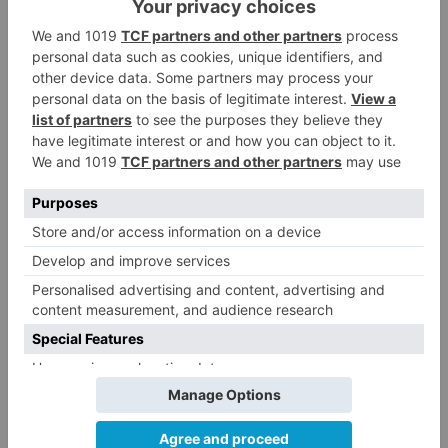
por Pablo García Sanz, con entrada libre hasta
completar aforo.
19:30 horas
La Asociación Berbequi presenta su cuarto
proyecto audiovisual "Yo, tú ves" donde se
explora el mundo de youtubers e influencers y
su papel en redes sociales. A las 19.30 horas en
Caja Círculo.
A las
20:00 horas
, para celebrar el día
internacional de los museos, en el Museo de
Burgos habrá una conferencia sobre "Platos y
cuencos con sal" a cargo de Carmen Alonso.
20:00 horas
A las
20:15 horas
tendrá lugar, en la Sala
Quince, la 6ª Cata de vinos de la Ribera, con un