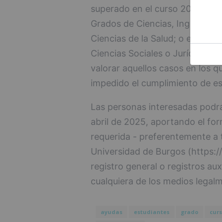
superado en el curso 2023-2024
Grados de Ciencias, Ingeniería
Ciencias de la Salud; o el 80%
Ciencias Sociales o Jurídicas.
valorar aquellos casos en los q
impedido el cumplimiento de es
Las personas interesadas podrá
abril de 2025, aportando el fo
requerida - preferentemente a t
Universidad de Burgos (https:/
registro general o registros aux
cualquiera de los medios legal
ayudas
estudiantes
grado
cur