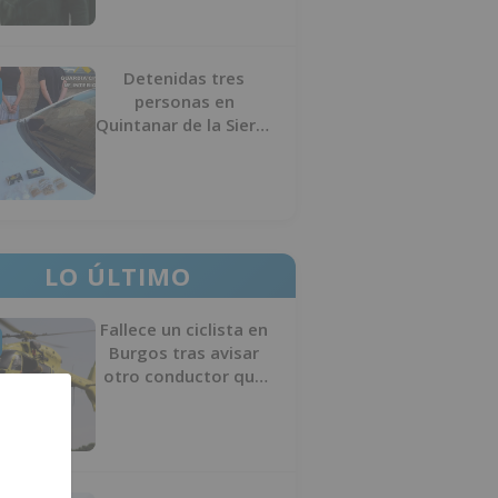
Detenidas tres
personas en
Quintanar de la Sierra
con hachís, cocaína y
marihuana ocultos en
su vehículo
LO ÚLTIMO
Fallece un ciclista en
Burgos tras avisar
otro conductor que
se había caído de la
bicicleta