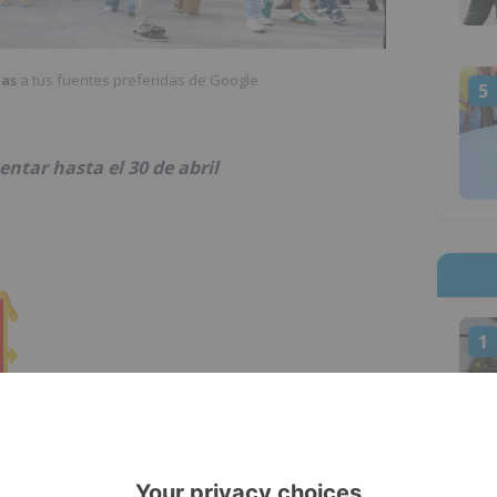
ias
a tus fuentes preferidas de Google
5
entar hasta el 30 de abril
1