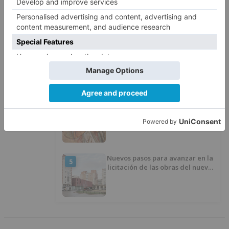
Quintanar de la Sierra con
hachís, cocaína y marihuana
ocultos en su vehículo
Ayala destaca el éxito de los
3
campamentos inclusivos de
ASPANIAS tras completar todas
las plazas
Mazuela a contrarreloj:
4
40.000&euro; para salvar su
retablo
Nuevos pasos para avanzar en la
5
licitación de las obras del nuevo
Mercado Norte