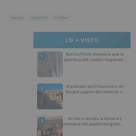
Burgos
deportivo
octubre
LO + VISTO
Barrio (PSOE) denuncia que la
1
apertura del Castillo responde a
“una foto” y no a la culminación
del proyecto
El poblado de El Encuentro de
2
Burgos a punto de culminar su
proceso de realojo
Un libro rescata la historia y
3
memoria del pueblo burgalés de
Huérmeces