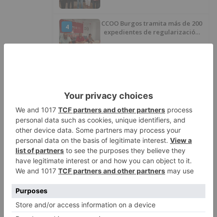
CCOO Burgos tramita más de 200
4
expedientes de regularización
de inmigrantes
El PSOE denuncia que las
5
piscinas municipales de Burgos
llevan seis meses sin la
desinfección obligatoria contra
plagas
LO ÚLTIMO
Detienen a un joven de 27 años
1
por el robo de cableado y por
atentado contra los agentes
Detenidas tres personas en
2