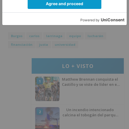
años".
Larrinaga
Burgos
carlos
larrinaga
equipo
lucharán
financiación
justa
universidad
LO + VISTO
Matthew Brennan conquista el
1
Castillo y se viste de líder en el
estreno de la Vuelta a Burgos
Un incendio intencionado
2
calcina el tobogán del parque
infantil del Barrio del Pilar de
Burgos