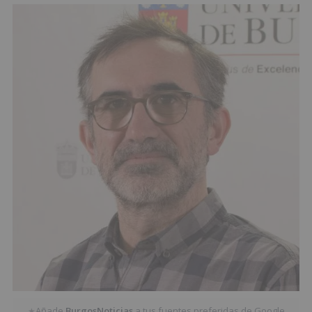
Añade
BurgosNoticias
a tus fuentes preferidas de Google
★