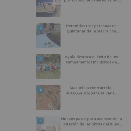
por el robo de cableado y por
atentado contra los agentes
Detenidas tres personas en
2
Quintanar de la Sierra con
hachís, cocaína y marihuana
ocultos en su vehículo
Ayala destaca el éxito de los
3
campamentos inclusivos de
ASPANIAS tras completar todas
las plazas
Mazuela a contrarreloj:
4
40.000&euro; para salvar su
retablo
Nuevos pasos para avanzar en la
5
licitación de las obras del nuevo
Mercado Norte