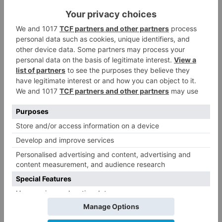
cosas) por lo que hay saber aprovechar la
situación.
Larrinaga
finaliza diciendo que ha llegado el
momento de renovar la Universidad de Burgos y
construir, con su candidatura, "los siguientes 25