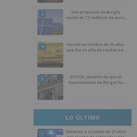
Seis proyectos de Burgos
3
recibirán 7,5 millones de euros
para impulsar plantas solares
Herido un hombre de 35 años
4
que iba en silla de ruedas tras
ser atropellado en Burgos
El PSOE advierte de que el
5
Ayuntamiento de Burgos ha
"vaciado la hucha" y depende
del Ministerio para sostener las
inversiones
LO ÚLTIMO
Detienen a un joven de 27 años
1