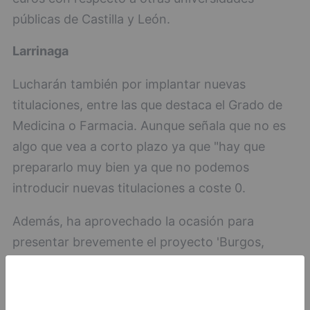
públicas de Castilla y León.
Larrinaga
Lucharán también por implantar nuevas
titulaciones, entre las que destaca el Grado de
Medicina o Farmacia. Aunque señala que no es
algo que vea a corto plazo ya que "hay que
prepararlo muy bien ya que no podemos
introducir nuevas titulaciones a coste 0.
Además, ha aprovechado la ocasión para
presentar brevemente el proyecto 'Burgos,
ciudad universitaria'. Comenta que la ciudad
tiene unas condiciones inmejorables (renta per
cápita, eje estratégico fundamental, entre otras