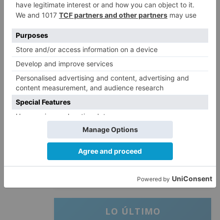
infantil del Barrio del Pilar de
Burgos
Seis proyectos de Burgos
3
recibirán 7,5 millones de euros
para impulsar plantas solares
Herido un hombre de 35 años
4
que iba en silla de ruedas tras
ser atropellado en Burgos
El PSOE advierte de que el
5
Ayuntamiento de Burgos ha
"vaciado la hucha" y depende
del Ministerio para sostener las
inversiones
LO ÚLTIMO