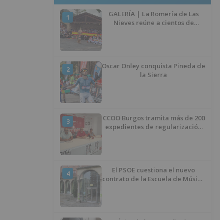
GALERÍA | La Romería de Las
1
Nieves reúne a cientos de
personas en Las Machorras
Oscar Onley conquista Pineda de
2
la Sierra
CCOO Burgos tramita más de 200
3
expedientes de regularización
de inmigrantes
El PSOE cuestiona el nuevo
4
contrato de la Escuela de Música
por su “urgencia injustificada”