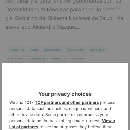
coordinar y a tener una co-gobernanza con las
Comunidades Autónomas para tener la gestión
y el Gobierno del Sistema Nacional de Salud", ha
aseverado Alejandro Vázquez.
castilla
león
posiciona
borrador
estatuto
marco
ministerio
mónica
garcía
LO + VISTO
Matthew Brennan conquista el
1
Castillo y se viste de líder en el
estreno de la Vuelta a Burgos
Un incendio intencionado
2
calcina el tobogán del parque