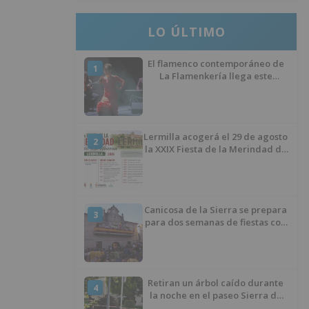
LO ÚLTIMO
El flamenco contemporáneo de
1
La Flamenkería llega este
domingo a Tórtoles de Esgueva
con 'Escenario Patrimonio'
Lermilla acogerá el 29 de agosto
2
la XXIX Fiesta de la Merindad de
Río Ubierna con tradición,
música y actividades para todos
los públicos
Canicosa de la Sierra se prepara
3
para dos semanas de fiestas con
tradición, deporte y música
Retiran un árbol caído durante
4
la noche en el paseo Sierra de
Atapuerca