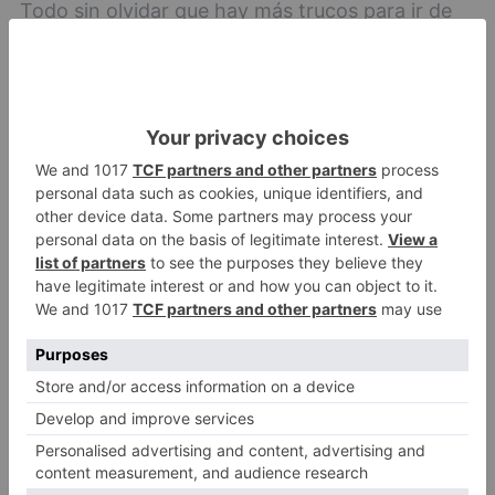
Todo sin olvidar que hay más trucos para ir de
tapas sin herir la dieta. "Uno de ellos es tomar
un par de lonchas de fiambre magro antes de
salir de casa, para compensar el posible exceso
de hidratos de carbono de las tapas y de la
caña, vino o vermú. Otro: alternar agua con las
bebidas, tanto si son refrescos como si
contienen alcohol". De hecho, es importante
evitar las bebidas azucaradas. Mejor una
cerveza (sin alcohol) o un vino que un refresco.
Además, hay que desterrar los fritos, las bolsas
de patatas, racionalizar el pan y mantener el
sentido común.
Compensar