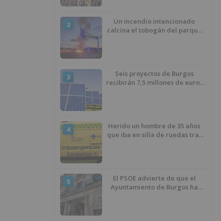
Un incendio intencionado
2
calcina el tobogán del parque
infantil del Barrio del Pilar de
Burgos
Seis proyectos de Burgos
3
recibirán 7,5 millones de euros
para impulsar plantas solares
Herido un hombre de 35 años
4
que iba en silla de ruedas tras
ser atropellado en Burgos
El PSOE advierte de que el
5
Ayuntamiento de Burgos ha
"vaciado la hucha" y depende
del Ministerio para sostener las
inversiones