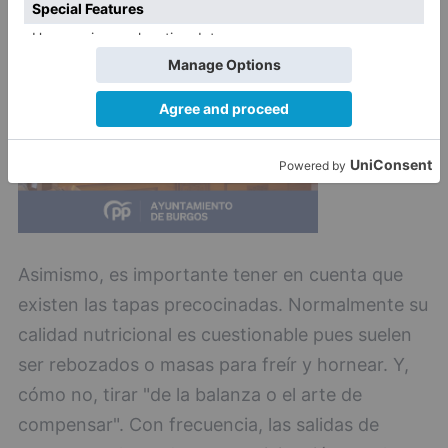
Asimismo, es importante tener en cuenta que
existen las tapas precocinadas. Normalmente su
calidad nutricional es cuestionable pues suelen
ser rebozados o masas para freír y hornear. Y,
cómo no, tirar "de la balanza o el arte de
compensar". Con frecuencia, las salidas de