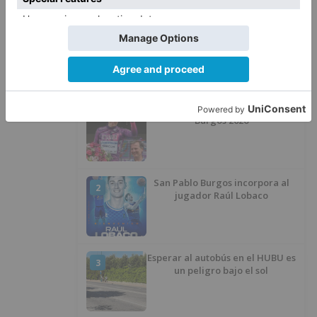
desaparecer 3.256 euros
LO ÚLTIMO
Felix Gall ganador de la Vuelta a
1
Burgos 2026
San Pablo Burgos incorpora al
2
jugador Raúl Lobaco
Esperar al autobús en el HUBU es
3
un peligro bajo el sol