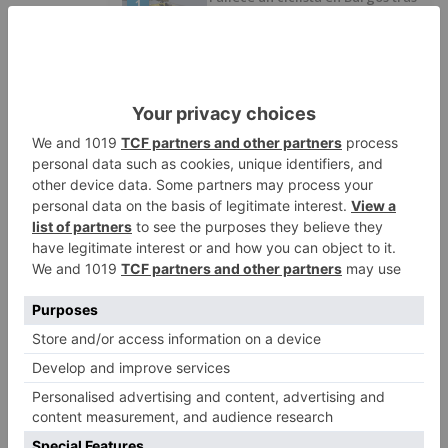
1
avisar otro conductor que se
había caído de la bicicleta
Villatoro da el primer paso para
2
dejar atrás su aislamiento con el
inicio de la senda peatonal y
ciclista
Un hombre de 80 años resulta
3
herido en Burgos tras la colisión
entre un turismo y un camión
La provincia de Burgos celebra
4
el día de su patrón
La Guardia Civil desmonta la
5
versión de un repartidor tras