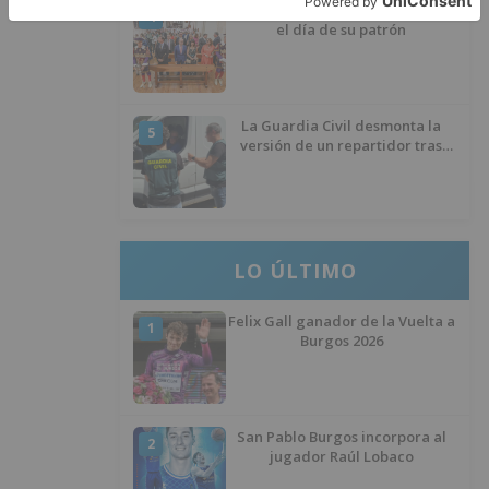
La provincia de Burgos celebra
4
el día de su patrón
La Guardia Civil desmonta la
5
versión de un repartidor tras
desaparecer 3.256 euros
LO ÚLTIMO
Felix Gall ganador de la Vuelta a
1
Burgos 2026
San Pablo Burgos incorpora al
2
jugador Raúl Lobaco