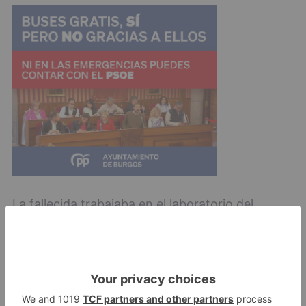
La fallecida trabajaba en el laboratorio del
Hospital Universitario
donde su pérdida ha
causado una gran conmoción.
Burgos
detienen
marido
mujer
desaparecida