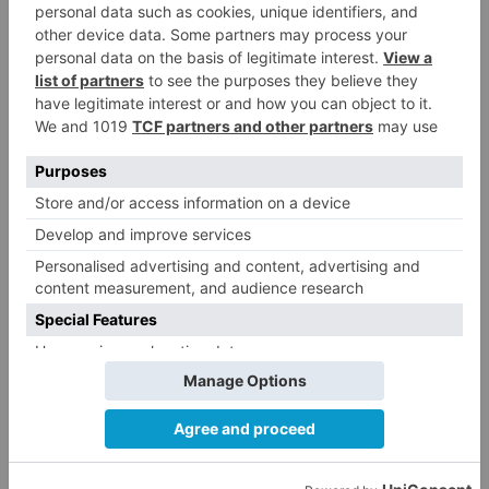
confesar
policía
haberle
quitado
vida
LO + VISTO
Fallece un ciclista en Burgos tras
1
avisar otro conductor que se
había caído de la bicicleta
Villatoro da el primer paso para
2
dejar atrás su aislamiento con el
inicio de la senda peatonal y
ciclista
Un hombre de 80 años resulta
3
herido en Burgos tras la colisión
entre un turismo y un camión