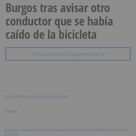
Burgos tras avisar otro
conductor que se había
caído de la bicicleta
Click para leer a la siguiente noticia
>
BurgosNoticias - El diario digital de Burgos
>
Sucesos
>
Detenido el marido de la mujer desaparecida en Burgos tras confesar su muerte ante
la Policía