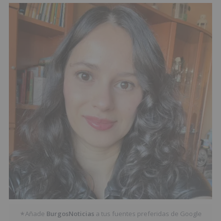
Añade
BurgosNoticias
a tus fuentes preferidas de Google
★