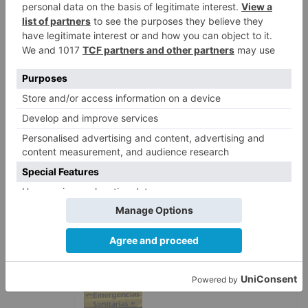
LO + VISTO
Matthew Brennan conquista el
1
Castillo y se viste de líder en el
estreno de la Vuelta a Burgos
Un incendio intencionado
2
calcina el tobogán del parque
infantil del Barrio del Pilar de
Burgos
Seis proyectos de Burgos
3
recibirán 7,5 millones de euros
para impulsar plantas solares
Herido un hombre de 35 años
4
que iba en silla de ruedas tras
ser atropellado en Burgos