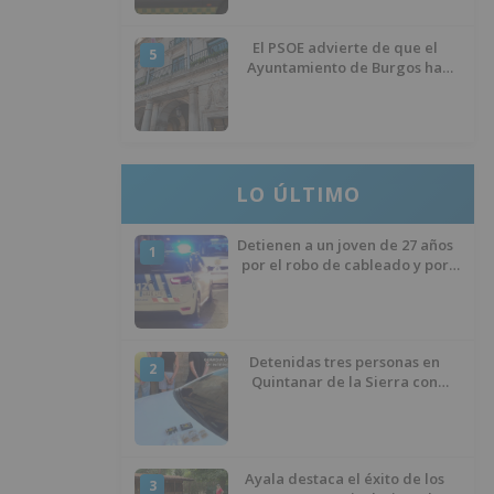
El PSOE advierte de que el
5
Ayuntamiento de Burgos ha
"vaciado la hucha" y depende
del Ministerio para sostener las
inversiones
LO ÚLTIMO
Detienen a un joven de 27 años
1
por el robo de cableado y por
atentado contra los agentes
Detenidas tres personas en
2
Quintanar de la Sierra con
hachís, cocaína y marihuana
ocultos en su vehículo
Ayala destaca el éxito de los
3