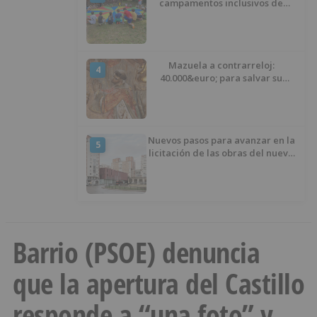
campamentos inclusivos de
ASPANIAS tras completar todas
las plazas
Mazuela a contrarreloj:
4
40.000&euro; para salvar su
retablo
Nuevos pasos para avanzar en la
5
licitación de las obras del nuevo
Mercado Norte
Barrio (PSOE) denuncia
que la apertura del Castillo
responde a “una foto” y