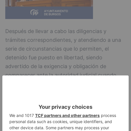
Después de llevar a cabo las diligencias y
trámites correspondientes, y atendiendo a una
serie de circunstancias que lo permiten, el
detenido fue puesto en libertad, siendo
advertido de la exigencia y obligación de
comparecer ante la autoridad judicial cuando
esta le requiriese.
detenido
apropiarse
forma
indebida
euros
cajero
automático