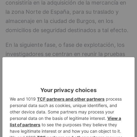
consistiría en la adquisición de la mercancía en
la zona Norte de España, para su traslado y
almacenaje en la ciudad de Burgos, en los
domicilios de seguridad destinados a tal efecto.
En la siguiente fase, o fase de explotación, los
investigadores se centran en reunir la pruebas
suficientes para la puesta a disposición de la
Autoridad judicial de los integrantes de la banda,
así como en interceptar un cargamento con la
mayor celeridad, ya que cada día que pase, esta
sustancia continua haciendo estragos en la
sociedad, por lo que se trata con la mayor
brevedad llevar a cabo lo anterior.
Hecho que tiene lugar el pasado día 9 del mes