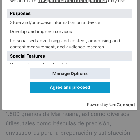
en curso, cuando se procede a la detención de
los cuatro miembros, cuando tanto el jefe como
su chofer, se disponían en compañía del hijo
menor de ésta, a realizar un porte de droga en
la ciudad de Burgos, concretamente, más de
2.500 gramos de sulfato de Anfetamina.
En esta última fase se practicaron tres registros
domiciliarios, dando como resultado la
aprehensión de más de 2.500 gramos de sulfato
de Anfetamina pura, sin adulteración alguna
(droga madre), 200 gramos de cocaína, más de
1.500 gramos de Marihuana, así como diversos
útiles, tales como básculas de precisión,
envasadoras para la preparación y satisfacción