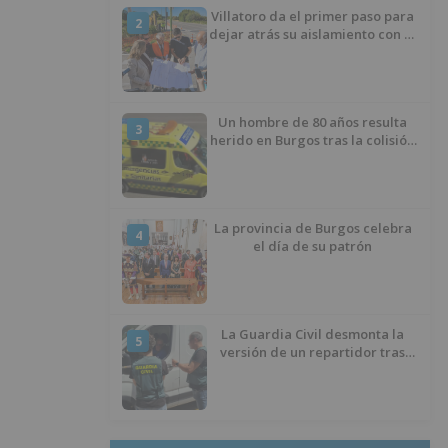
Villatoro da el primer paso para
2
dejar atrás su aislamiento con el
inicio de la senda peatonal y
ciclista
Un hombre de 80 años resulta
3
herido en Burgos tras la colisión
entre un turismo y un camión
La provincia de Burgos celebra
4
el día de su patrón
La Guardia Civil desmonta la
5
versión de un repartidor tras
desaparecer 3.256 euros