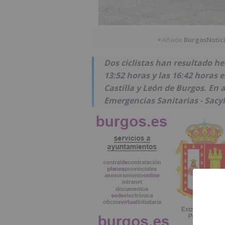
Añade
BurgosNotic
★
Dos ciclistas han resultado he
13:52 horas y las 16:42 horas 
Castilla y León de Burgos. En 
Emergencias Sanitarias - Sacyl 