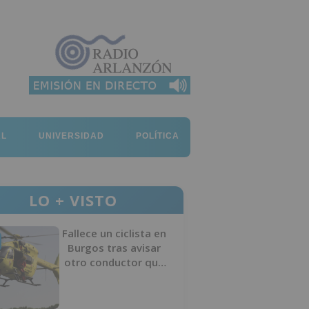
AL
UNIVERSIDAD
POLÍTICA
LO + VISTO
Fallece un ciclista en
Burgos tras avisar
otro conductor que
se había caído de la
bicicleta