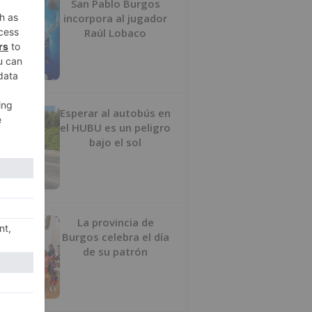
San Pablo Burgos
incorpora al jugador
Raúl Lobaco
Esperar al autobús en
el HUBU es un peligro
bajo el sol
La provincia de
Burgos celebra el día
de su patrón