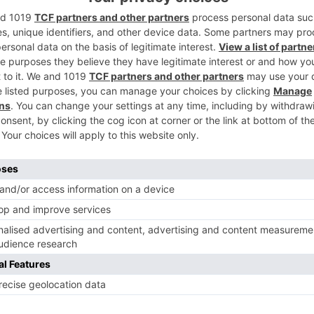
2
peraciones del Centro de Emergencias 1-1-2
da que solicita asistencia para un ciclista
colisión entre un turismo y su bicicleta en
rotonda de cruce con la Avenida de las Islas
3
ste accidente a la policía Local de Burgos y
l, que envía una ambulancia de soporte
pital Universitario de Burgos al herido, que
as recibidas en la sala de operaciones del
4
tilla y León avisan de otra colisión, en
 una bicicleta en la Avenida de Castilla y
Vicente Alvarado, a consecuencia de la cual
clista. El 1-1-2 pasa aviso a la Policía