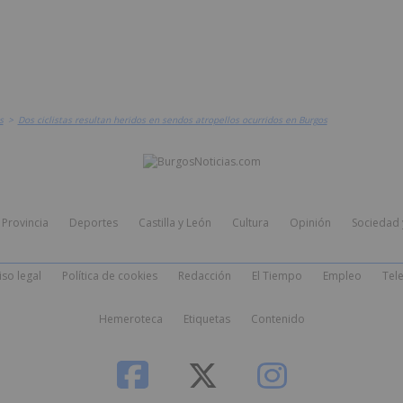
s
>
Dos ciclistas resultan heridos en sendos atropellos ocurridos en Burgos
Provincia
Deportes
Castilla y León
Cultura
Opinión
Sociedad 
iso legal
Política de cookies
Redacción
El Tiempo
Empleo
Tele
Hemeroteca
Etiquetas
Contenido