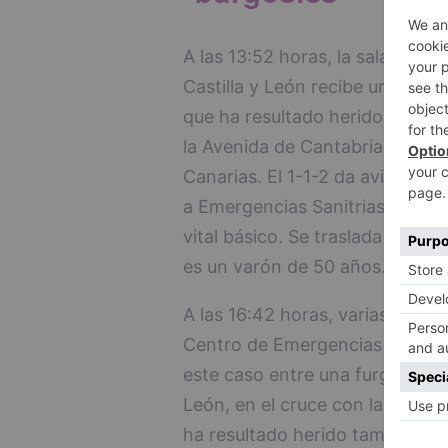
A las 13:52 horas, la sala de o
Castilla y León recibe una llama
que ha resultado herido en una 
la Avenida de Cantabria, en la 
Canarias. El 1-1-2 da aviso de e
a Emergencias Sanitrias - Sacy
vital básico. Se traslada al Hos
es un varón de 50 años.
A las 16:42 horas, varias llamad
Centro de Emergencias 1-1-2 Cas
este caso entre una furgoneta y
León, en el cruce con la calle 
ha resultado herido también el ci