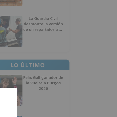
La Guardia Civil
desmonta la versión
de un repartidor tras
desaparecer 3.256
euros
LO ÚLTIMO
Felix Gall ganador de
la Vuelta a Burgos
2026