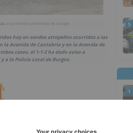
ias
a tus fuentes preferidas de Google
5
ridos hoy en sendos atropellos ocurridos a las
en la Avenida de Cantabria y en la Avenida de
ambos casos, el 1-1-2 ha dado aviso a
y a la Policía Local de Burgos.
1