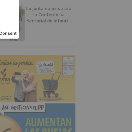
La Junta no asistirá a
la Conferencia
Sectorial de Infancia
y pide el retorno de
los menores a
Marruecos desde
Ceuta