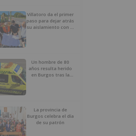
Villatoro da el primer
paso para dejar atrás
su aislamiento con el
inicio de la senda
peatonal y ciclista
Un hombre de 80
años resulta herido
en Burgos tras la
colisión entre un
turismo y un camión
La provincia de
Burgos celebra el día
de su patrón