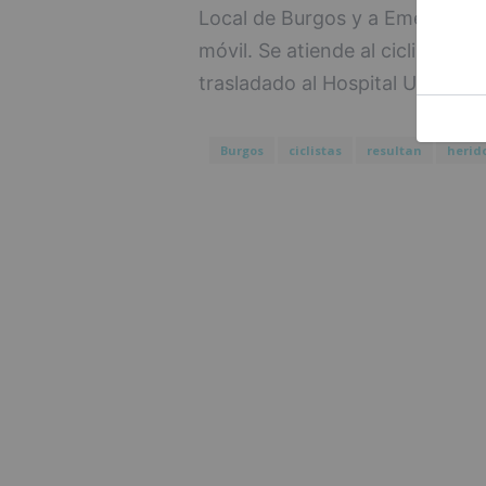
Local de Burgos y a Emergencia
móvil. Se atiende al ciclista he
trasladado al Hospital Universi
Burgos
ciclistas
resultan
herid