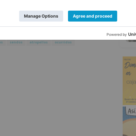
s Sanitarias - Sacyl, que envía una UVI
5
rido, que es un varón de 60 años,
tario de Burgos.
os
sendos
atropellos
ocurridos