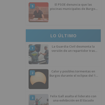
El PSOE denuncia que las
5
piscinas municipales de Burgos
llevan seis meses sin la
desinfección obligatoria contra
plagas
LO ÚLTIMO
La Guardia Civil desmonta la
1
versión de un repartidor tras
desaparecer 3.256 euros
Calor y posibles tormentas en
2
Burgos durante el eclipse del 12
de agosto
Felix Gall asalta el liderato con
3
una exhibición en El Escudo