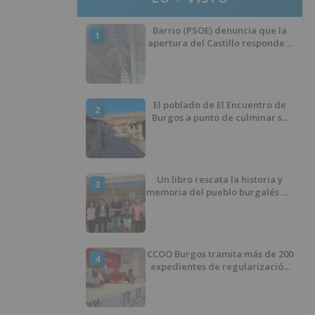
Barrio (PSOE) denuncia que la
1
apertura del Castillo responde a
“una foto” y no a la culminación
del proyecto
El poblado de El Encuentro de
2
Burgos a punto de culminar su
proceso de realojo
Un libro rescata la historia y
3
memoria del pueblo burgalés de
Huérmeces
CCOO Burgos tramita más de 200
4
expedientes de regularización
de inmigrantes