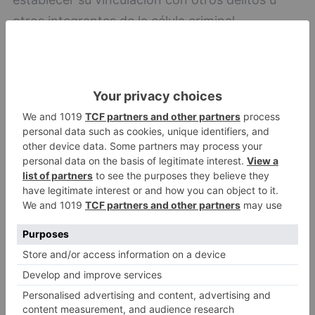
otros integrantes de la célula criminal.
El grupo ahora desmantelado estaba
especializado en este tipo de ilícitos. Sus
integrantes, dos varones de origen albanes, se
habían desplazado desde su país
exclusivamente para realizar una campaña en el
norte de España centrada en el robo de
viviendas unifamiliares. Se ha detectado como
este tipo de células suele permanecer en
territorio nacional por periodos de dos a tres
meses, regresando posteriormente por iguales
periodos a su país, dificultando así las labores
policiales. La entrada y salida de estos
delincuentes en territorio nacional se suele