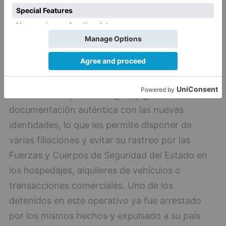
realizar por vías terrestres desde terceros
países, evitando los controles más exhaustivos
que comporta el acceso al país desde un
aeropuerto.
Igualmente, estas personas suelen cambiar de
nombre en su país de origen, y generarse
documentación auténtica con las nuevas
identidades, lo que les permite disponer de
varias filiaciones y evitar su rastreo por las
Fuerzas y Cuerpos de Seguridad del Estado en
los hospedajes, alquileres de vehículos o
transacciones comerciales. Uno de los
detenidos en este operativo ya fue arrestado
por los mismos hechos y expulsado a su país