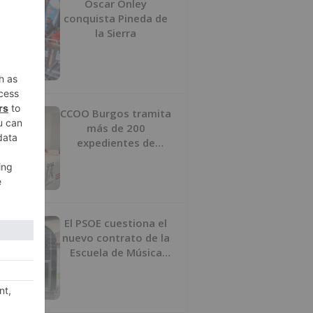
Oscar Onley
conquista Pineda de
la Sierra
CCOO Burgos tramita
más de 200
expedientes de
regularización de
inmigrantes
El PSOE cuestiona el
nuevo contrato de la
Escuela de Música
por su “urgencia
injustificada”