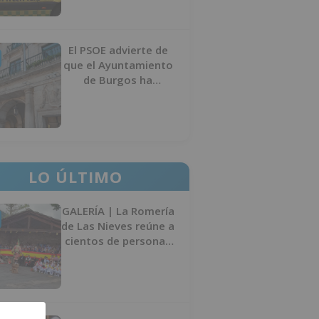
El PSOE advierte de
que el Ayuntamiento
de Burgos ha
"vaciado la hucha" y
depende del
Ministerio para
sostener las
inversiones
LO ÚLTIMO
GALERÍA | La Romería
de Las Nieves reúne a
cientos de personas
en Las Machorras