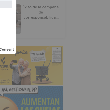
Éxito de la campaña
de
corresponsabilidad
impulsada por el área
de Igualdad municipal