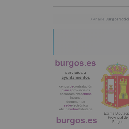
Añade
BurgosNotic
★