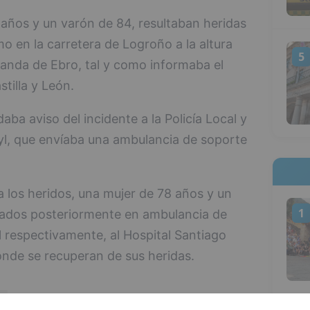
años y un varón de 84, resultaban heridas
mo en la carretera de Logroño a la altura
5
randa de Ebro, tal y como informaba el
tilla y León.
aba aviso del incidente a la Policía Local y
yl, que envíaba una ambulancia de soporte
 a los heridos, una mujer de 78 años y un
1
dados posteriormente en ambulancia de
l respectivamente, al Hospital Santiago
nde se recuperan de sus heridas.
o