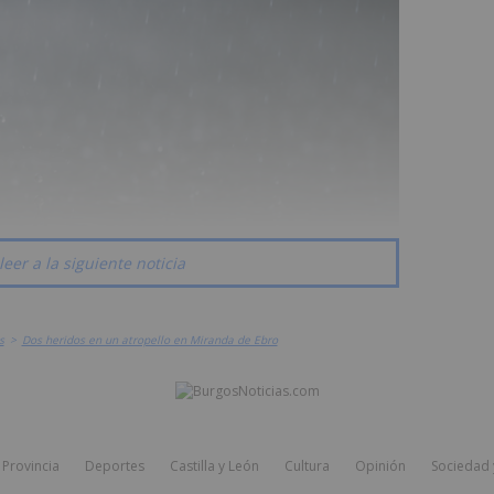
leer a la siguiente noticia
s
>
Dos heridos en un atropello en Miranda de Ebro
Provincia
Deportes
Castilla y León
Cultura
Opinión
Sociedad 