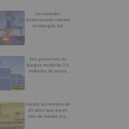
Un incendio
intencionado calcina
el tobogán del
parque infantil del
Barrio del Pilar de
Burgos
Seis proyectos de
Burgos recibirán 7,5
millones de euros
para impulsar plantas
solares
Herido un hombre de
35 años que iba en
silla de ruedas tras
ser atropellado en
Burgos