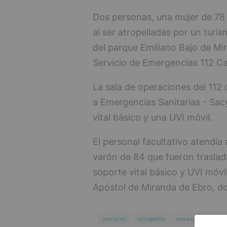
Dos personas, una mujer de 78 
al ser atropelladas por un turis
del parque Emiliano Bajo de Mi
Servicio de Emergencias 112 Cas
La sala de operaciones del 112 d
a Emergencias Sanitarias - Sac
vital básico y una UVI móvil.
El personal facultativo atendía
varón de 84 que fueron trasla
soporte vital básico y UVI móvi
Apóstol de Miranda de Ebro, do
heridos
atropello
miranda
ebr