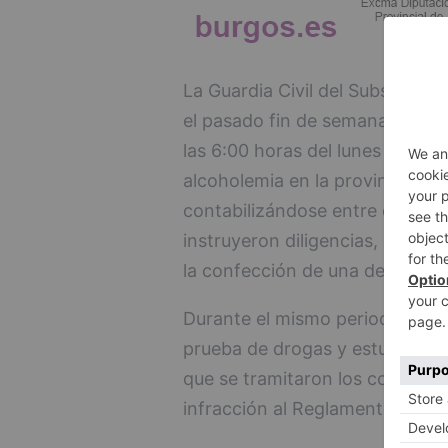
La Guardia Civil del Subsector 
el pasado fin de semana, entre 
las 6:00 horas del lunes 17 de 
alcoholemia en la provincia de l
contabilizándose entre ellas 1 d
instruyeron diligencias, en tant
la confección de una denuncia 
Durante el mismo periodo de ti
prueba de drogas y estupefacien
que se tramitaron los correspo
infracción al Reglamento Genera