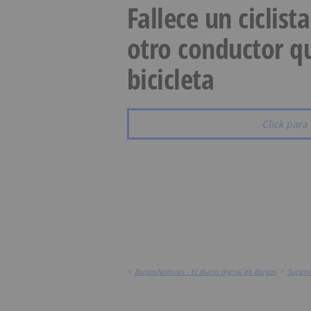
Fallece un ciclist
otro conductor qu
bicicleta
Click para 
>
BurgosNoticias - El diario digital de Burgos
>
Suceso