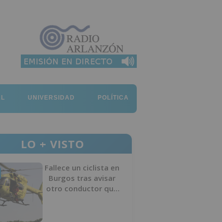
AL
UNIVERSIDAD
POLÍTICA
LO + VISTO
Fallece un ciclista en
Burgos tras avisar
otro conductor que
se había caído de la
bicicleta