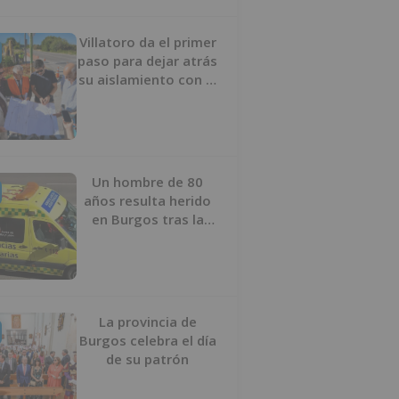
Villatoro da el primer
paso para dejar atrás
su aislamiento con el
inicio de la senda
peatonal y ciclista
Un hombre de 80
años resulta herido
en Burgos tras la
colisión entre un
turismo y un camión
La provincia de
Burgos celebra el día
de su patrón