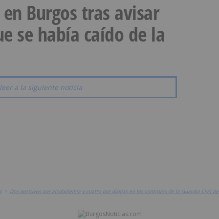
a en Burgos tras avisar
e se había caído de la
leer a la siguiente noticia
s
>
Dos positivos por alcoholemia y cuatro por drogas en los controles de la Guardia Civil d