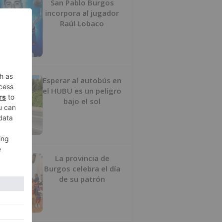
San Pablo Burgos
incorpora al jugador
Raúl Lobaco
Esperar al autobús en
el HUBU es un peligro
bajo el sol
La provincia de
Burgos celebra el día
de su patrón