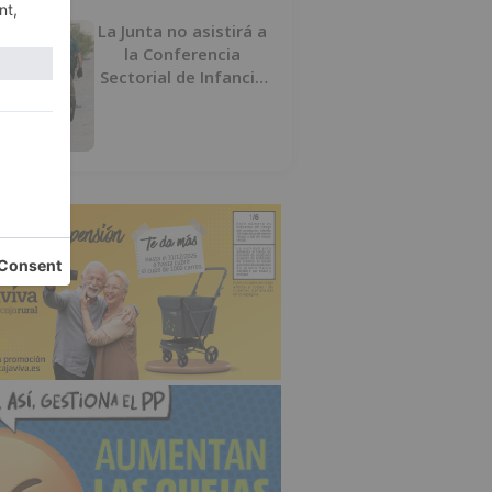
La Junta no asistirá a
la Conferencia
Sectorial de Infancia
y pide el retorno de
los menores a
Marruecos desde
Ceuta