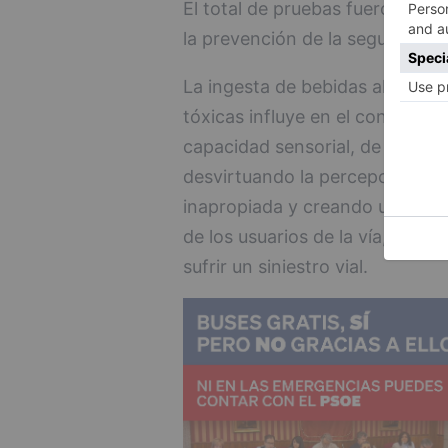
El total de pruebas fueron real
la prevención de la seguridad vi
La ingesta de bebidas alcohólic
tóxicas influye en el conductor
capacidad sensorial, de reflejo
desvirtuando la percepción de 
inapropiada y creando un concre
de los usuarios de la vía, aum
sufrir un siniestro vial.