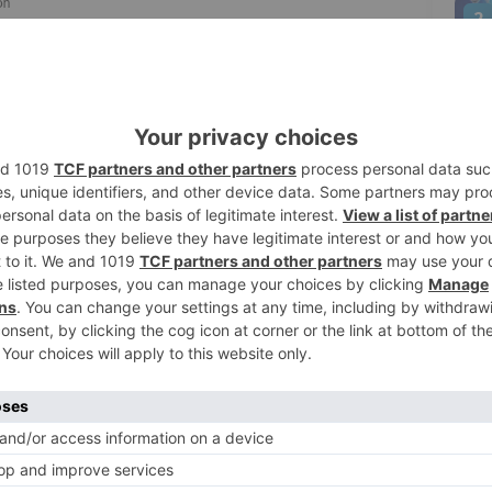
2
de Tráfico de Burgos ha realizado, durante
las 17:00 horas del viernes 14 de enero y
enero de 2022, un total de 662 pruebas de
3
as que 2 resultaron positivas
elito contra la Seguridad Vial por el que se
o que el otro positivo restante se saldó con
administrativa.
empo, 13 conductores han realizado la
4
tes, resultando 4 casos positivos, por los
ndientes boletines de denuncia por
l de Circulación.