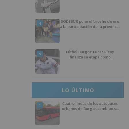
SODEBUR pone el broche de oro
4
a la participación de la provincia
de Burgos en FITUR
Fútbol Burgos: Lucas Ricoy
5
finaliza su etapa como
blanquinegro
LO ÚLTIMO
Cuatro líneas de los autobuses
1
urbanos de Burgos cambian su
recorrido por las obras de
asfaltado en la Avenida del
Arlanzón y se reactiva el servicio