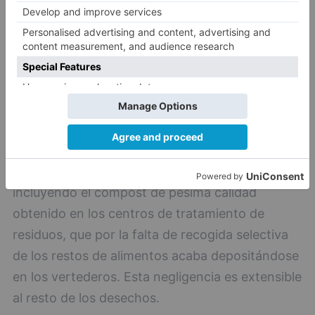
Según el Ministerio para la Transición Ecológica,
la recogida selectiva de los residuos domésticos
en Castilla y León se limitó en 2022 al 16 % de
los producidos, y en consecuencia la
preparación para la reutilización y el reciclado
sólo alcanzó en el mismo año el 36 %, muy por
debajo del objetivo legal mínimo del 50 %, y eso
incluyendo el compost de pésima calidad
obtenido en los centros de tratamiento de
residuos, que por la falta de recogida selectiva
de los restos de alimentos acaba depositándose
en los vertederos. Esta negligencia es extensible
al resto de los desechos.