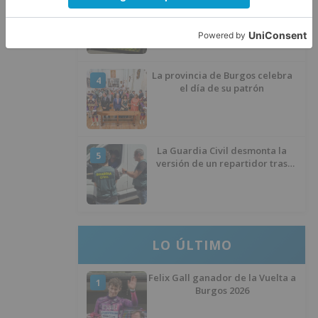
Un hombre de 80 años resulta
3
herido en Burgos tras la colisión
entre un turismo y un camión
La provincia de Burgos celebra
4
el día de su patrón
La Guardia Civil desmonta la
5
versión de un repartidor tras
desaparecer 3.256 euros
LO ÚLTIMO
Felix Gall ganador de la Vuelta a
1
Burgos 2026