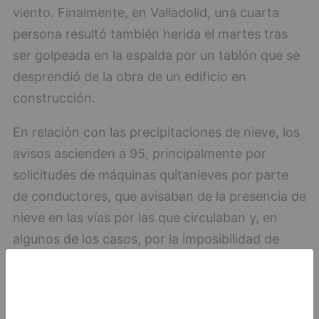
viento. Finalmente, en Valladolid, una cuarta
persona resultó también herida el martes tras
ser golpeada en la espalda por un tablón que se
desprendió de la obra de un edificio en
construcción.
En relación con las precipitaciones de nieve, los
avisos ascienden a 95, principalmente por
solicitudes de máquinas quitanieves por parte
de conductores, que avisaban de la presencia de
nieve en las vías por las que circulaban y, en
algunos de los casos, por la imposibilidad de
continuar camino. A ellos hay que unir otros
avisos que solicitaban el uso de fundentes para
despejar accesos a algunas localidades o