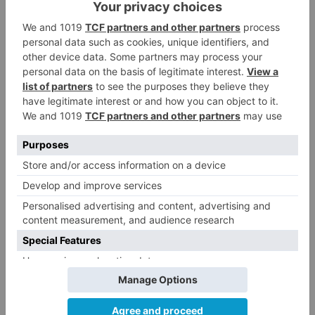
edificios públicos.
gestiona
llamadas
incidencias
relacionadas
temporal
nieve
lluvia
viento
LO + VISTO
Fallece un ciclista en Burgos tras
1
avisar otro conductor que se
había caído de la bicicleta
Villatoro da el primer paso para
2
dejar atrás su aislamiento con el
inicio de la senda peatonal y
ciclista