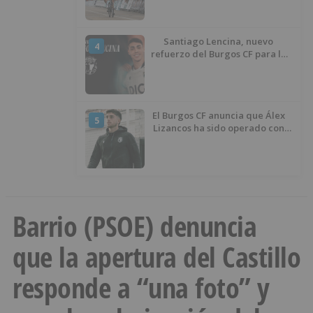
Santiago Lencina, nuevo
4
refuerzo del Burgos CF para la
temporada 2026/27
El Burgos CF anuncia que Álex
5
Lizancos ha sido operado con
éxito del menisco de su rodilla
izquierda
Barrio (PSOE) denuncia
que la apertura del Castillo
responde a “una foto” y