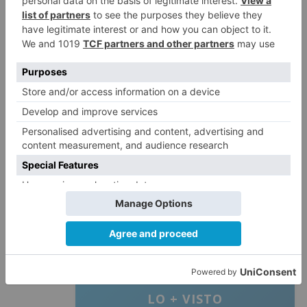
posible. De ellos, 241 han sido avisos por la
búsqueda de personas a las que no localizan
(163) o para ubicar a los propios alertantes
porque están desorientados y no saben
continuar la ruta (78). Además, se han
gestionado 322 incidentes en los que hay que
localizar a la persona que necesita asistencia en
zonas de montaña (176) o de difícil acceso, para
los servicios de emergencia (146).
actualiza
nueva
funcionalidad
aplicación
my
facilitar
localización
personas
caso
emergencia
LO + VISTO