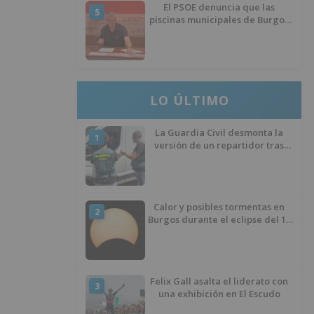
El PSOE denuncia que las
5
piscinas municipales de Burgos
llevan seis meses sin la
desinfección obligatoria contra
plagas
LO ÚLTIMO
La Guardia Civil desmonta la
1
versión de un repartidor tras
desaparecer 3.256 euros
Calor y posibles tormentas en
2
Burgos durante el eclipse del 12
de agosto
Felix Gall asalta el liderato con
3
una exhibición en El Escudo