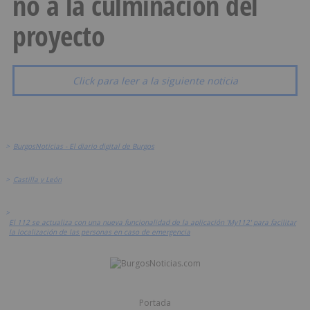
no a la culminación del
proyecto
Click para leer a la siguiente noticia
>
BurgosNoticias - El diario digital de Burgos
>
Castilla y León
>
El 112 se actualiza con una nueva funcionalidad de la aplicación 'My112' para facilitar
la localización de las personas en caso de emergencia
Portada