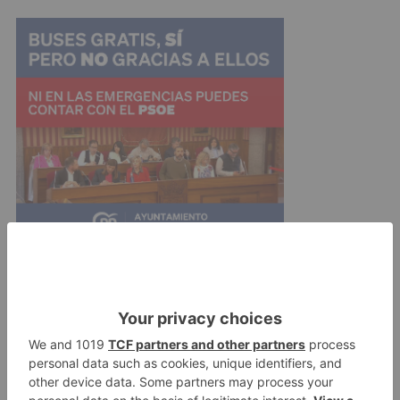
En lo que llevamos de 2021, el Centro
Coordinador de Emergencias (CCE) ha
gestionado más de 600 incidentes donde saber
la localización exacta ha sido parte fundamental
para una resolución lo más rápida y eficaz