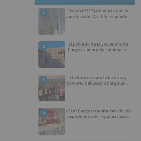
Barrio (PSOE) denuncia que la
1
apertura del Castillo responde a
“una foto” y no a la culminación
del proyecto
El poblado de El Encuentro de
2
Burgos a punto de culminar su
proceso de realojo
Un libro rescata la historia y
3
memoria del pueblo burgalés de
Huérmeces
CCOO Burgos tramita más de 200
4
expedientes de regularización
de inmigrantes