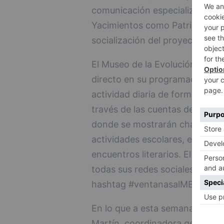
comunicación especializados co
Yacimientos como Patrimonio Mu
socialización del proyecto Atap
El Museo de la Evolución Huma
directo en su programación on-l
actividad diaria de forma virtua
través de las cuentas del MEH
donde se mostrarán charlas so
actividades escolares, encuentr
encuentros literarios. El MEH 
todas sus redes sociales que po
hashtag #ventanasalMEH.
En lo que a esta semana se refi
Martín, coordinadora general de