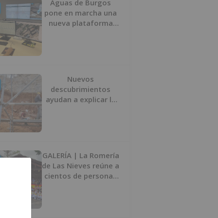
Aguas de Burgos
pone en marcha una
nueva plataforma
digital para reducir
las pérdidas de agua
Nuevos
descubrimientos
ayudan a explicar la
formación de la Sima
del Elefante en
Atapuerca (Burgos)
GALERÍA | La Romería
de Las Nieves reúne a
cientos de personas
en Las Machorras