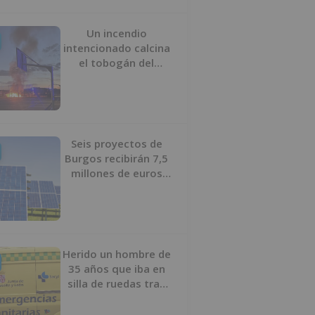
Un incendio
intencionado calcina
el tobogán del
parque infantil del
Barrio del Pilar de
Burgos
Seis proyectos de
Burgos recibirán 7,5
millones de euros
para impulsar plantas
solares
Herido un hombre de
35 años que iba en
silla de ruedas tras
ser atropellado en
Burgos