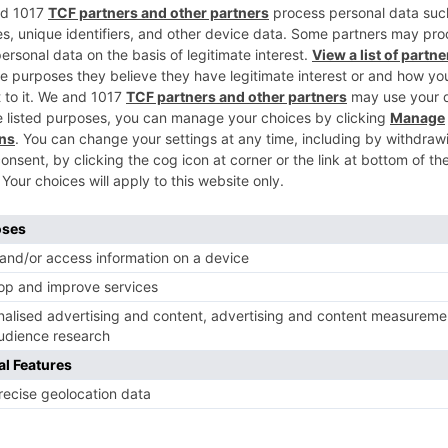
mo 'Nature', de la declaración de los
5
ndial y de la 'Internacionalización y
uerca'.
na ha preparado varias conexiones en
ine. El Museo va a desarrollar una
l en la que se podrá participar y seguir a
 de Instagram, Facebook y Youtube en
bre sus exposiciones temporales,
os de ciencia, música en directo y
cuenta con más de 100.000 seguidores en
drán seguir todas estas actividades con el
ere el miércoles, 6 de mayo, será Aurora
l MEH, la que invitará a los seguidores del