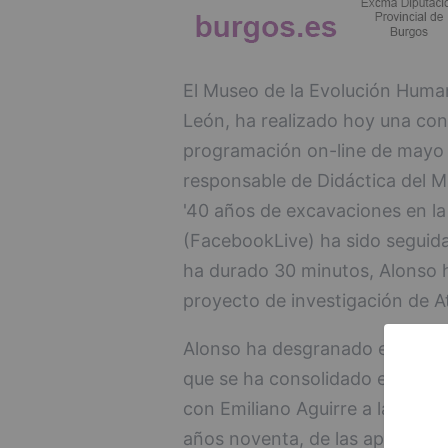
El Museo de la Evolución Human
León, ha realizado hoy una con
programación on-line de mayo 
responsable de Didáctica del M
'40 años de excavaciones en la
(FacebookLive) ha sido seguida
ha durado 30 minutos, Alonso h
proyecto de investigación de A
Alonso ha desgranado estas cua
que se ha consolidado el proye
con Emiliano Aguirre a la cabez
años noventa, de las aparicion