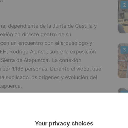
2
a, dependiente de la Junta de Castilla y
exión en directo dentro de su
con un encuentro con el arqueólogo y
3
EH, Rodrigo Alonso, sobre la exposición
 Sierra de Atapuerca'. La conexión
 por 1.138 personas. Durante el vídeo, que
a explicado los orígenes y evolución del
tapuerca,
4
tro décadas de investigaciones en las
cto de Atapuerca hablando de los inicios
a, de los grandes descubrimientos en los
es de Atapuerca en los grandes medios de