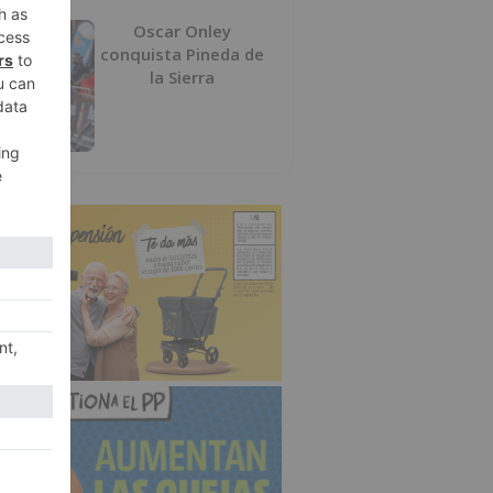
Oscar Onley
conquista Pineda de
la Sierra