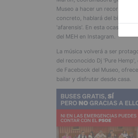
Museo a hacer un recorrido por
concreto, hablará del bipedismo
'afarensis'. En esta ocasión la 
del MEH en Instagram.
La música volverá a ser protago
del reconocido Dj 'Pure Hemp', 
de Facebook del Museo, ofrecer
bailar y disfrutar desde casa.