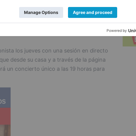
 la Galería de Homínidos en directo. En
 y de la especie Australophitecus
conexión en directo será a través del perfil
nista los jueves con una sesión en directo
que desde su casa y a través de la página
á un concierto único a las 19 horas para