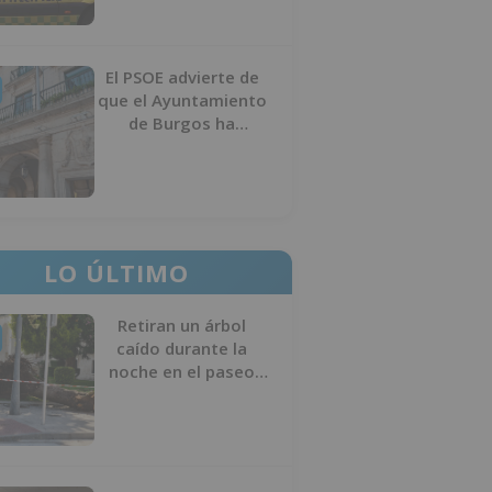
El PSOE advierte de
que el Ayuntamiento
de Burgos ha
"vaciado la hucha" y
depende del
Ministerio para
sostener las
inversiones
LO ÚLTIMO
Retiran un árbol
caído durante la
noche en el paseo
Sierra de Atapuerca