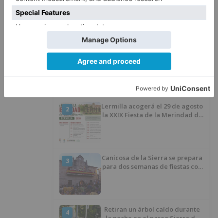
inversiones
LO ÚLTIMO
El flamenco contemporáneo de
1
La Flamenkería llega este
domingo a Tórtoles de Esgueva
con 'Escenario Patrimonio'
Lermilla acogerá el 29 de agosto
2
la XXIX Fiesta de la Merindad de
Río Ubierna con tradición,
música y actividades para todos
los públicos
Canicosa de la Sierra se prepara
3
para dos semanas de fiestas con
tradición, deporte y música
Retiran un árbol caído durante
4
la noche en el paseo Sierra de