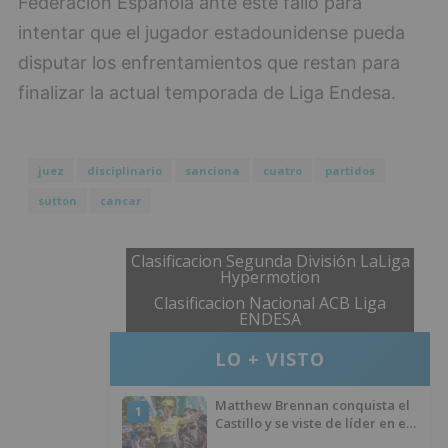
Federación Española ante este fallo para
intentar que el jugador estadounidense pueda
disputar los enfrentamientos que restan para
finalizar la actual temporada de Liga Endesa.
juez
disciplinario
sanciona
cuatro
partidos
sutton
cancar
Clasificacion Segunda División LaLiga
Hypermotion
Clasificacion Nacional ACB Liga
ENDESA
LO + VISTO
Matthew Brennan conquista el
1
Castillo y se viste de líder en el
estreno de la Vuelta a Burgos