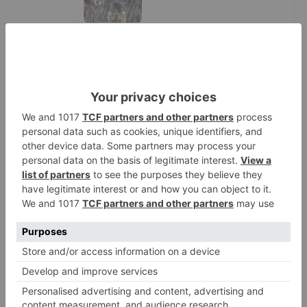
Un incendio intencionado
2
calcina el tobogán del parque
infantil del Barrio del Pilar de
Burgos
Seis proyectos de Burgos
3
recibirán 7,5 millones de euros
para impulsar plantas solares
Herido un hombre de 35 años
4
que iba en silla de ruedas tras
ser atropellado en Burgos
El PSOE advierte de que el
5
Ayuntamiento de Burgos ha
"vaciado la hucha" y depende
del Ministerio para sostener las