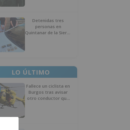
Detenidas tres
personas en
Quintanar de la Sierra
con hachís, cocaína y
marihuana ocultos en
su vehículo
LO ÚLTIMO
Fallece un ciclista en
Burgos tras avisar
otro conductor que
se había caído de la
bicicleta