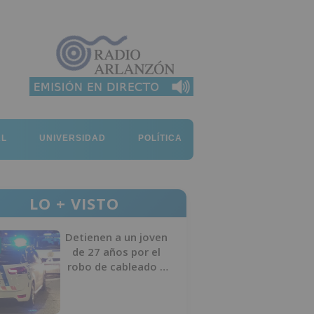
AL
UNIVERSIDAD
POLÍTICA
LO + VISTO
Detienen a un joven
de 27 años por el
robo de cableado y
por atentado contra
los agentes