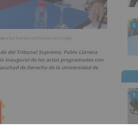
5
ias
a tus fuentes preferidas de Google
nda del Tribunal Supremo, Pablo Llarena
ia inaugural de los actos programados con
Facultad de Derecho de la Universidad de
1