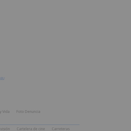
UBU
y Vida
Foto Denuncia
visión
Cartelera de cine
Carreteras