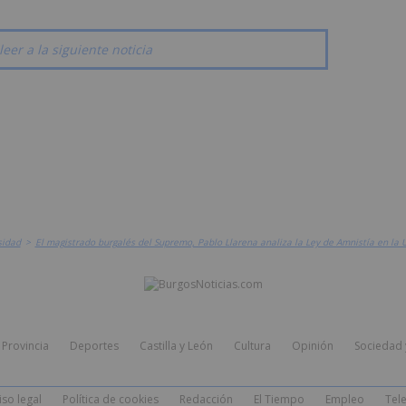
leer a la siguiente noticia
sidad
>
El magistrado burgalés del Supremo, Pablo Llarena analiza la Ley de Amnistía en la 
Provincia
Deportes
Castilla y León
Cultura
Opinión
Sociedad 
iso legal
Política de cookies
Redacción
El Tiempo
Empleo
Tele