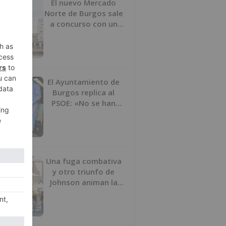
El nuevo Mercado
Norte de Burgos sale
a concurso con un
presupuesto de 21,7
millones
El Ayuntamiento de
Burgos replica al
PSOE: «No se han
interrumpido» las
desinfecciones
municipales
Una fuga combativa
y otro triunfo de
Johnson animan la
penúltima jornada de
la Vuelta a Burgos