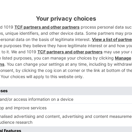
2
isis jurídico de la Ley de Amnistía", tendrá
 2025, a las 17:00 horas, en Aula de
echo.
3
 se ruega inscripción previa al evento en el
u.es
.
4
Burgos en 1963. Licenciado en Derecho por
olegio universitario de Burgos. Desde enero
bunal Supremo.
en 1989, con el número uno de su