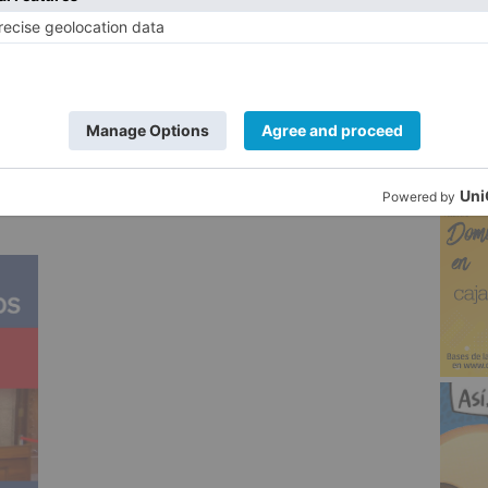
ascendió a la categoría de magistrado por
5
uez de Primera Instancia e Instrucción en
urgos y juez de Instrucción en Barcelona
que se incorporó a la Audiencia Provincial
do presidente de este órgano judicial,
sta su nombramiento para el Tribunal