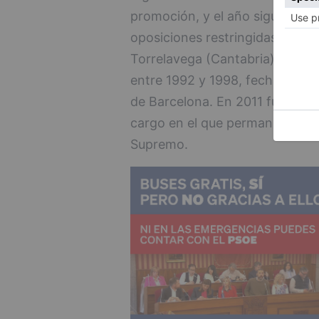
promoción, y el año siguiente 
oposiciones restringidas. Fue j
Torrelavega (Cantabria) y en B
entre 1992 y 1998, fecha en la 
de Barcelona. En 2011 fue elegi
cargo en el que permaneció ha
Supremo.