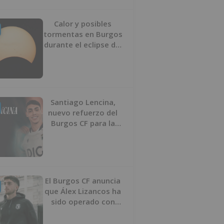
Calor y posibles
tormentas en Burgos
durante el eclipse del
12 de agosto
Santiago Lencina,
nuevo refuerzo del
Burgos CF para la
temporada 2026/27
El Burgos CF anuncia
que Álex Lizancos ha
sido operado con
éxito del menisco de
su rodilla izquierda