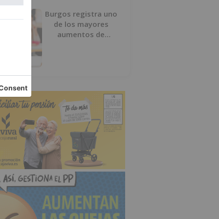
Burgos registra uno
de los mayores
aumentos de
usuarios de
‘Conciliamos Verano’,
con 1.267 niños