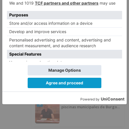
El poblado de El Encuentro de
2
Burgos a punto de culminar su
proceso de realojo
Un libro rescata la historia y
3
memoria del pueblo burgalés de
Huérmeces
CCOO Burgos tramita más de 200
4
expedientes de regularización
de inmigrantes
El PSOE denuncia que las
5
piscinas municipales de Burgos
llevan seis meses sin la
desinfección obligatoria contra
plagas