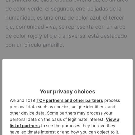
de color verde; el segundo, encrucijadas de la
humanidad, es una cruz de color azul; el tercer
eje, comunidad viva, se representa con un arco
de color rojo y el eje transversal está destacado
con un círculo amarillo.
Burgos
nuevo
logo
representa
cuatro
ejes
principales
proyecto
LO + VISTO
Barrio (PSOE) denuncia que la
1
apertura del Castillo responde a
“una foto” y no a la culminación
del proyecto