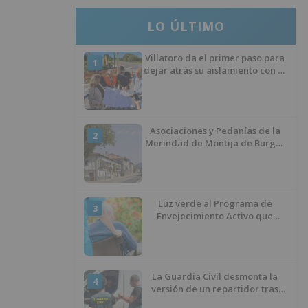
LO ÚLTIMO
Villatoro da el primer paso para
1
dejar atrás su aislamiento con el
inicio de la senda peatonal y
ciclista
Asociaciones y Pedanías de la
2
Merindad de Montija de Burgos
piden la reapertura de la
farmacia de Villasante
Luz verde al Programa de
3
Envejecimiento Activo que
experimenta cada una mayor
demanda
La Guardia Civil desmonta la
4
versión de un repartidor tras
desaparecer 3.256 euros