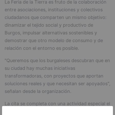
La Feria de la Tierra es fruto de la colaboración
entre asociaciones, instituciones y colectivos
ciudadanos que comparten un mismo objetivo:
dinamizar el tejido social y productivo de
Burgos, impulsar alternativas sostenibles y
demostrar que otro modelo de consumo y de
relación con el entorno es posible.
"Queremos que los burgaleses descubran que en
su ciudad hay muchas iniciativas
transformadoras, con proyectos que aportan
soluciones reales y que necesitan ser apoyados",
señalan desde la organización.
La cita se completa con una actividad especial el
domingo 28 de septiembre, con la pintada