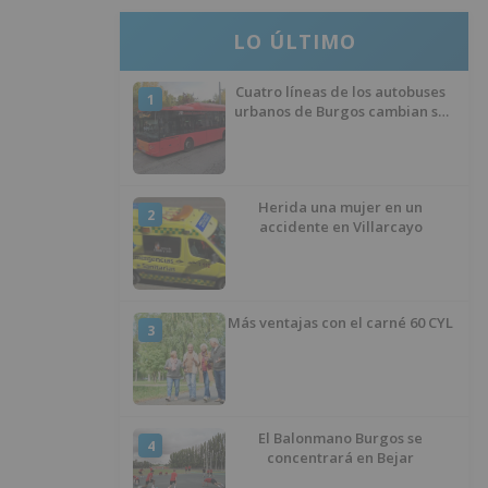
LO ÚLTIMO
Cuatro líneas de los autobuses
1
urbanos de Burgos cambian su
recorrido por las obras de
asfaltado en la Avenida del
Arlanzón y se reactiva el servicio
al Centro Histórico
Herida una mujer en un
2
accidente en Villarcayo
Más ventajas con el carné 60 CYL
3
El Balonmano Burgos se
4
concentrará en Bejar