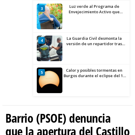
Luz verde al Programa de
3
Envejecimiento Activo que
experimenta cada una mayor
demanda
La Guardia Civil desmonta la
4
versión de un repartidor tras
desaparecer 3.256 euros
Calor y posibles tormentas en
5
Burgos durante el eclipse del 12
de agosto
Barrio (PSOE) denuncia
que la apertura del Castillo