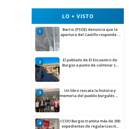
LO + VISTO
Barrio (PSOE) denuncia que la
1
apertura del Castillo responde a
“una foto” y no a la culminación
del proyecto
El poblado de El Encuentro de
2
Burgos a punto de culminar su
proceso de realojo
Un libro rescata la historia y
3
memoria del pueblo burgalés de
Huérmeces
CCOO Burgos tramita más de 200
4
expedientes de regularización