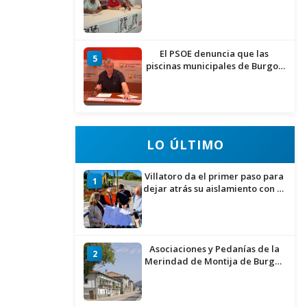
de inmigrantes
El PSOE denuncia que las
5
piscinas municipales de Burgos
llevan seis meses sin la
desinfección obligatoria contra
plagas
LO ÚLTIMO
Villatoro da el primer paso para
1
dejar atrás su aislamiento con el
inicio de la senda peatonal y
ciclista
Asociaciones y Pedanías de la
2
Merindad de Montija de Burgos
piden la reapertura de la
farmacia de Villasante