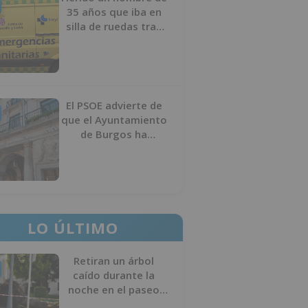
35 años que iba en
silla de ruedas tras
ser atropellado en
Burgos
El PSOE advierte de
que el Ayuntamiento
de Burgos ha
"vaciado la hucha" y
depende del
Ministerio para
sostener las
inversiones
LO ÚLTIMO
Retiran un árbol
caído durante la
noche en el paseo
Sierra de Atapuerca