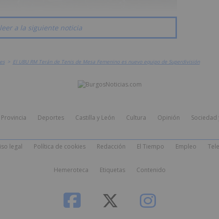
leer a la siguiente noticia
es
>
El UBU RM Terán de Tenis de Mesa Femenino es nuevo equipo de Superdivisión
Provincia
Deportes
Castilla y León
Cultura
Opinión
Sociedad 
iso legal
Política de cookies
Redacción
El Tiempo
Empleo
Tele
Hemeroteca
Etiquetas
Contenido