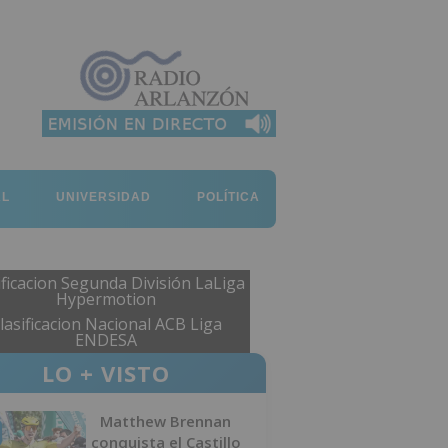
AL
UNIVERSIDAD
POLÍTICA
ificacion Segunda División LaLiga
Hypermotion
lasificacion Nacional ACB Liga
ENDESA
LO + VISTO
Matthew Brennan
conquista el Castillo