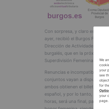
Con sorpresa, y claro está, con
ayer, recibió el Burgos Féminas
Dirección de Actividades de l
burgalés, que en la próxima te
Superdivisión Femenina Españo
Renuncias e incompatibilidades
conjuntos vayan a disputar la f
ambos obtienen el billete a la 
español, y por lo tanto, el enc
horas, será una final, para pro
honor femenina, siendo el rival