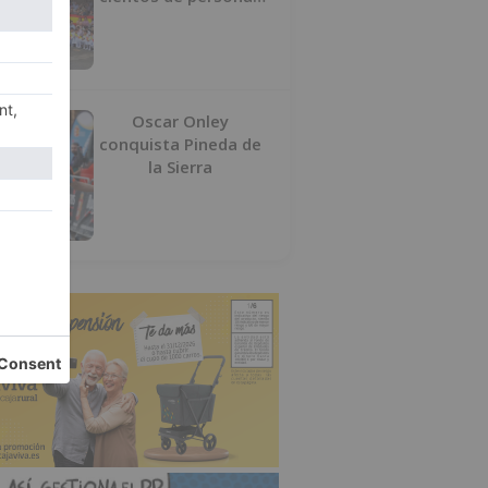
en Las Machorras
Oscar Onley
conquista Pineda de
la Sierra