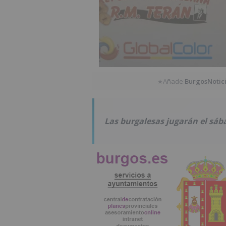
Añade
BurgosNotic
★
Las burgalesas jugarán el sába