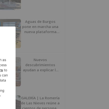
Aguas de Burgos
pone en marcha una
nueva plataforma
digital para reducir
las pérdidas de agua
Nuevos
descubrimientos
ayudan a explicar la
formación de la Sima
del Elefante en
Atapuerca (Burgos)
GALERÍA | La Romería
de Las Nieves reúne a
cientos de personas