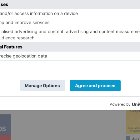
 de Santillana.
Terán, ha vencido en las dos ocasiones en
 burgalesas dirigidas por Dranca Codruta,
5
ar ante su público la final y el logrado
de el inicio de temporada.
son Dranca Codruta, entrenadora y
Berzosa, Andreea Clapa, María Méndez,
erdo, Lucía Méndez, Esther Hasek y Elena
rvenido en alguno de los encuentros de la
 en su objetivo.