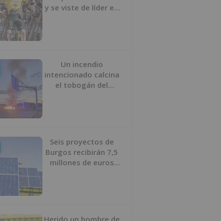
y se viste de líder en
el estreno de la
Vuelta a Burgos
Un incendio
intencionado calcina
el tobogán del
parque infantil del
Barrio del Pilar de
Burgos
Seis proyectos de
Burgos recibirán 7,5
millones de euros
para impulsar plantas
solares
Herido un hombre de