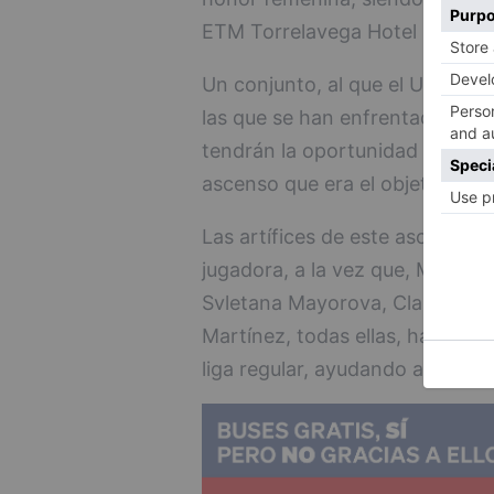
ETM Torrelavega Hotel Marqués
Un conjunto, al que el UBU RM 
las que se han enfrentado. Las
tendrán la oportunidad de celebr
ascenso que era el objetivo des
Las artífices de este ascenso 
jugadora, a la vez que, María 
Svletana Mayorova, Clara Izqui
Martínez, todas ellas, han inte
liga regular, ayudando al equipo