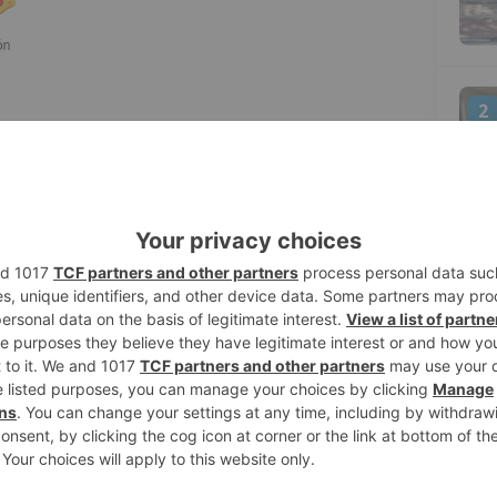
2
 gran alegría. Así es como en la tarde de
 Tenis de Mesa la noticia por parte de la
a RFETM, cuando comunicaba al conjunto
mporada 23/24 será equipo de la
la.
3
 de equipos, han hecho que sólo dos
ase de ascenso, que no será tal, ya que
máxima categoría del tenis de mesa
uentro del sábado 20 de mayo, a las 17.00
4
clamar al equipo Campeón de la división de
 de las burgalesas el conjunto cántabro de