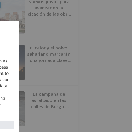
Nuevos pasos para
avanzar en la
licitación de las obras
del nuevo Mercado
Norte
El calor y el polvo
sahariano marcarán
una jornada clave
para la observación
del cielo
La campaña de
asfaltado en las
calles de Burgos
comenzará el 10 de
agosto por la
Avenida del Arlanzón