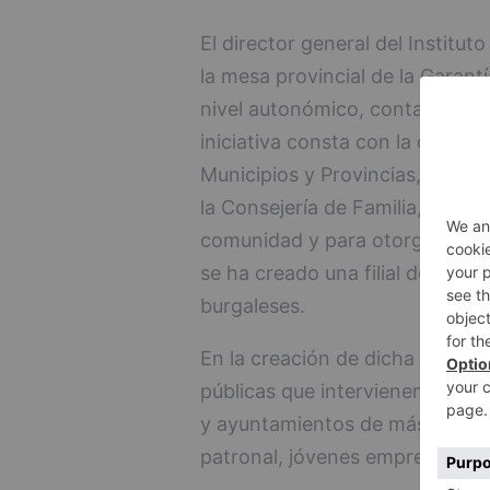
El director general del Institu
la mesa provincial de la Garant
nivel autonómico, contando con
iniciativa consta con la colabo
Municipios y Provincias, el Con
la Consejería de Familia, Emple
comunidad y para otorgar medid
se ha creado una filial de la m
burgaleses.
En la creación de dicha mesa, 
públicas que intervienen en la g
y ayuntamientos de más de 20.0
patronal, jóvenes empresarios y