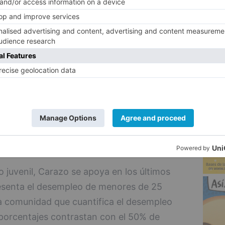
nil, tal y como cuenta Carazo, se impulsa
5
 objetivo de ofrecer formación y
as concretas, si bien al principio sufrió
n día, los casi 8.500 jóvenes reciben la
s objetivos que se plantean : formar a los
teresados en encontrar empleo, puesto que,
ción que llega está fragmentada.
 juvenil, Carazo se apoya en los últimos
esenta el desempleo de menores de 25
la comunidad que cuantifica el desempleo
porcentajes contrastan con el 50% de