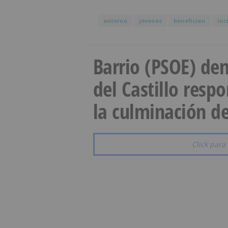
entorno
jóvenes
benefician
ini
Barrio (PSOE) den
del Castillo resp
la culminación de
Click para 