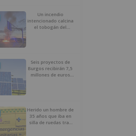
Un incendio
intencionado calcina
el tobogán del
parque infantil del
Barrio del Pilar de
Burgos
Seis proyectos de
Burgos recibirán 7,5
millones de euros
para impulsar plantas
solares
Herido un hombre de
35 años que iba en
silla de ruedas tras
ser atropellado en
Burgos