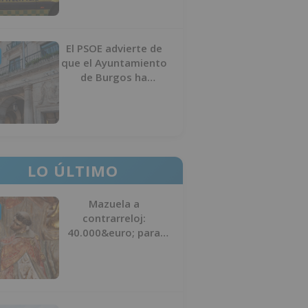
El PSOE advierte de
que el Ayuntamiento
de Burgos ha
"vaciado la hucha" y
depende del
Ministerio para
sostener las
inversiones
LO ÚLTIMO
Mazuela a
contrarreloj:
40.000&euro; para
salvar su retablo