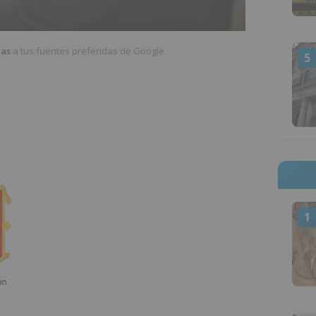
ias
a tus fuentes preferidas de Google
5
1