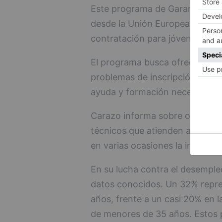
Este programa de Garantía Juve
desde la Unión Europea, con el
contratación para jóvenes.
El programa busca ofrecer medid
problemas de inscripción; hoy e
ayuda y formación necesaria.
Carazo informa sobre otro de lo
técnicos que atienden a los in
en varias ocasiones la informa
En su lucha contra el desempleo
datos conocidos. Un 32% repr
años, frente a un casi 20% en 
de menores de 35 años. Estos 