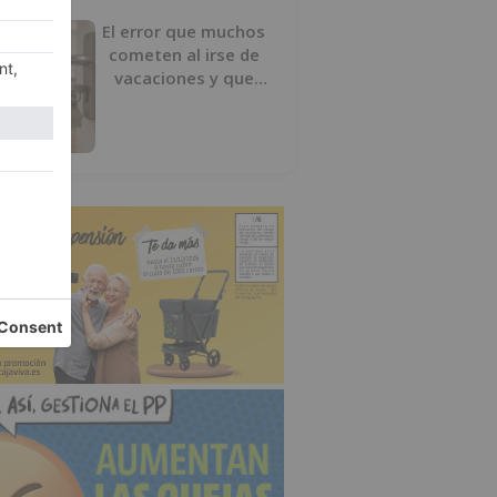
El error que muchos
cometen al irse de
vacaciones y que
puede acabar en robo