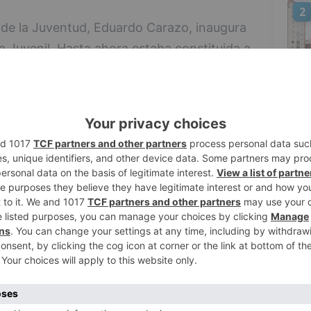
2
to de la Juventud, Eduardo Carazo, inaugura
ía Juvenil. Hasta ahora estaba constituida a
 más de 57.000 inscritos en total. La
ración de la Federación Regional de
sejo de Juventud de CyL, la Junta de CyL y
3
o y Educación. Debido a la extensión de la
as más específicas en nuestra provincia,
esa que cuenta con 8.493 jóvenes
estaban presentes las administraciones
4
estión (diputación, consejerías de la junta
00 habitantes), los sindicatos, la
 entidades del tercer sector.