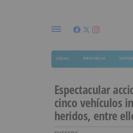
Menú
LOCAL
PROVINCIA
DEPO
Espectacular acc
cinco vehículos i
heridos, entre el