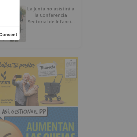
La Junta no asistirá a
la Conferencia
Sectorial de Infancia
y pide el retorno de
los menores a
Marruecos desde
Ceuta