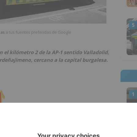
5
ias
a tus fuentes preferidas de Google
 el kilómetro 2 de la AP-1 sentido Valladolid,
rdeñajimeno, cercano a la capital burgalesa.
1