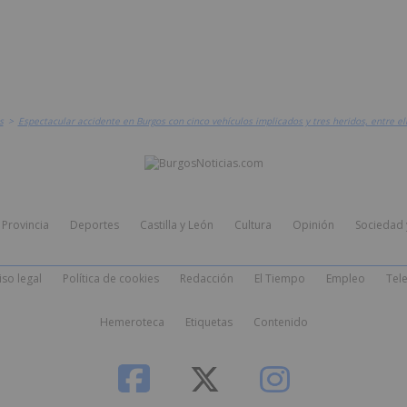
s
>
Espectacular accidente en Burgos con cinco vehículos implicados y tres heridos, entre e
Provincia
Deportes
Castilla y León
Cultura
Opinión
Sociedad 
iso legal
Política de cookies
Redacción
El Tiempo
Empleo
Tele
Hemeroteca
Etiquetas
Contenido