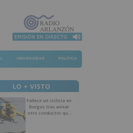
AL
UNIVERSIDAD
POLÍTICA
LO + VISTO
Fallece un ciclista en
Burgos tras avisar
otro conductor que
se había caído de la
bicicleta