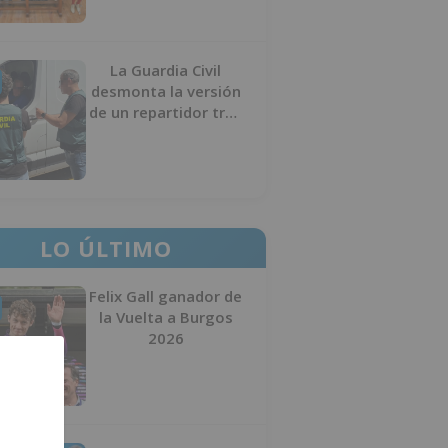
La Guardia Civil
desmonta la versión
de un repartidor tras
desaparecer 3.256
euros
LO ÚLTIMO
Felix Gall ganador de
la Vuelta a Burgos
2026