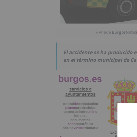
Añade
BurgosNotic
★
El accidente se ha producido en
en el término municipal de Ca