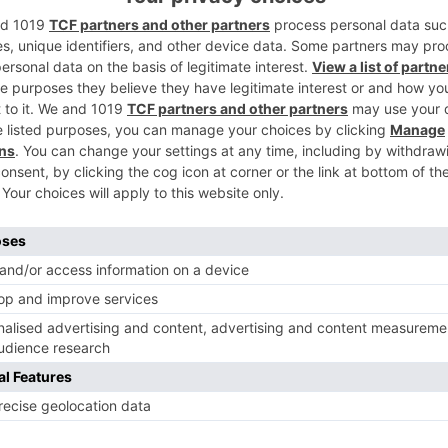
2
 menores de 8 y 10 años han resultado
fico en el que se han visto implicados
2 de la AP-1 sentido Valladolid, en el
meno, cercano a la capital burgalesa,
3
 de Emergencias 112 Castilla y León.
 Guardia Civil de Tráfico de Burgos y al
tarios para atender a los heridos, entre
os con dolores en las extremidades
35 años con posible fractura de en el
4
cinco
vehículos
implicados
tres
heridos