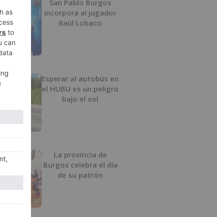
San Pablo Burgos
incorpora al jugador
Raúl Lobaco
Esperar al autobús en
el HUBU es un peligro
bajo el sol
La provincia de
Burgos celebra el día
de su patrón