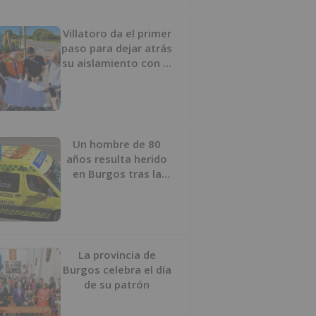
Villatoro da el primer
paso para dejar atrás
su aislamiento con el
inicio de la senda
peatonal y ciclista
Un hombre de 80
años resulta herido
en Burgos tras la
colisión entre un
turismo y un camión
La provincia de
Burgos celebra el día
de su patrón