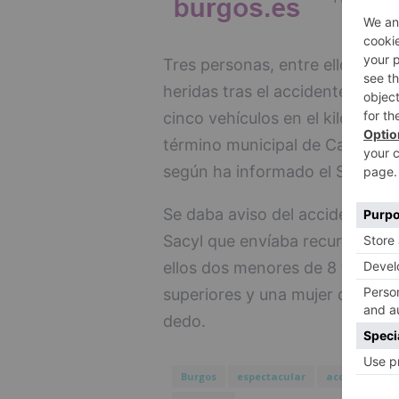
Tres personas, entre ellos dos
heridas tras el accidente de trá
cinco vehículos en el kilómetro 
término municipal de Cardeñaji
según ha informado el Servicio
Se daba aviso del accidente a la
Sacyl que envíaba recursos sani
ellos dos menores de 8 y 10 añ
superiores y una mujer de unos 
dedo.
Burgos
espectacular
accidente