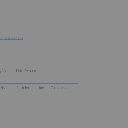
llos, dos menores
y Vida
Foto Denuncia
visión
Cartelera de cine
Carreteras