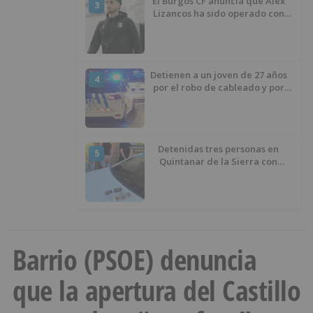
El Burgos CF anuncia que Álex
3
Lizancos ha sido operado con
éxito del menisco de su rodilla
izquierda
Detienen a un joven de 27 años
4
por el robo de cableado y por
atentado contra los agentes
Detenidas tres personas en
5
Quintanar de la Sierra con
hachís, cocaína y marihuana
ocultos en su vehículo
Barrio (PSOE) denuncia
que la apertura del Castillo