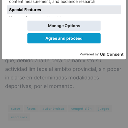
Campeonatos Autonómicos de Edad,
organizados por las federaciones deportivas
autonómicas, esta misma semana el consejero
de Cultura y Turismo se reunirá nuevamente con
representantes de AFEDECYL, para tratar la
situación actual del deporte autonómico y, en
concreto, de las competiciones de deporte base
que, debido a la tercera ola han visto su
actividad limitada al ámbito provincial, sin poder
iniciarse en determinadas modalidades
deportivas, por el momento.
curso
fases
autonómicas
competición
juegos
escolares