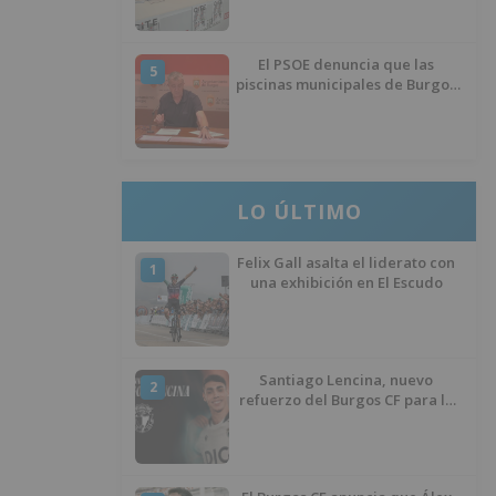
El PSOE denuncia que las
5
piscinas municipales de Burgos
llevan seis meses sin la
desinfección obligatoria contra
plagas
LO ÚLTIMO
Felix Gall asalta el liderato con
1
una exhibición en El Escudo
Santiago Lencina, nuevo
2
refuerzo del Burgos CF para la
temporada 2026/27