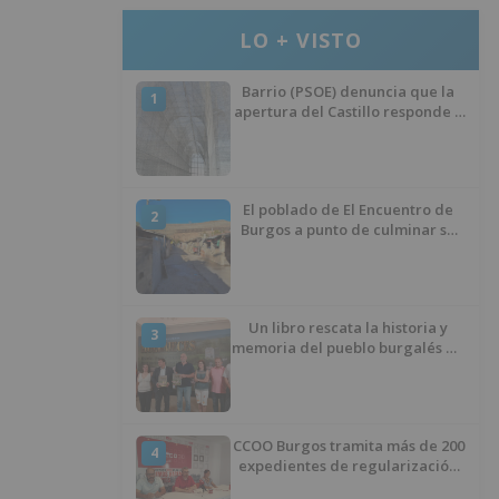
LO + VISTO
Barrio (PSOE) denuncia que la
1
apertura del Castillo responde a
“una foto” y no a la culminación
del proyecto
El poblado de El Encuentro de
2
Burgos a punto de culminar su
proceso de realojo
Un libro rescata la historia y
3
memoria del pueblo burgalés de
Huérmeces
CCOO Burgos tramita más de 200
4
expedientes de regularización
de inmigrantes