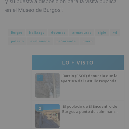
y su puesta a disposición para la visita pública
en el Museo de Burgos".
Burgos
hallazgo
decenas
armaduras
siglo
xvi
palacio
avellaneda
peñaranda
duero
LO + VISTO
Barrio (PSOE) denuncia que la
1
apertura del Castillo responde a
“una foto” y no a la culminación
del proyecto
El poblado de El Encuentro de
2
Burgos a punto de culminar su
proceso de realojo