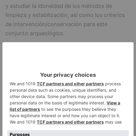
y estudiar la idoneidad de los métodos de
limpieza y estabilización, así como los criterios
de intervención/conservación para este
conjunto arqueológico.
Con estos criterios se ha acometido la
restauración de un capacete, una de las piezas
extraídas, en el Centro de Conservación y
Restauración de Bienes Culturales de Castilla y
León. Durante estos trabajos se han ensayado
diversos métodos para determinar los
tratamientos más adecuados para aplicar al
conjunto recuperado.