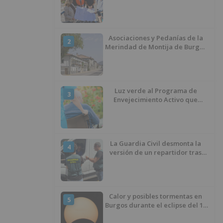
inicio de la senda peatonal y
ciclista
Asociaciones y Pedanías de la
2
Merindad de Montija de Burgos
piden la reapertura de la
farmacia de Villasante
Luz verde al Programa de
3
Envejecimiento Activo que
experimenta cada una mayor
demanda
La Guardia Civil desmonta la
4
versión de un repartidor tras
desaparecer 3.256 euros
Calor y posibles tormentas en
5
Burgos durante el eclipse del 12
de agosto