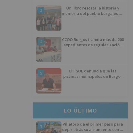
Un libro rescata la historia y
3
memoria del pueblo burgalés de
Huérmeces
CCOO Burgos tramita más de 200
4
expedientes de regularización
de inmigrantes
El PSOE denuncia que las
5
piscinas municipales de Burgos
llevan seis meses sin la
desinfección obligatoria contra
plagas
LO ÚLTIMO
Villatoro da el primer paso para
1
dejar atrás su aislamiento con el