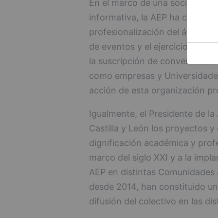
En el marco de una sociedad gl
informativa, la AEP ha centrado
profesionalización del ámbito d
de eventos y el ejercicio del Pr
la suscripción de convenios con
como empresas y Universidades
acción de esta organización pr
Igualmente, el Presidente de la
Castilla y León los proyectos y 
dignificación académica y profes
marco del siglo XXI y a la implan
AEP en distintas Comunidades 
desde 2014, han constituido un 
difusión del colectivo en las di