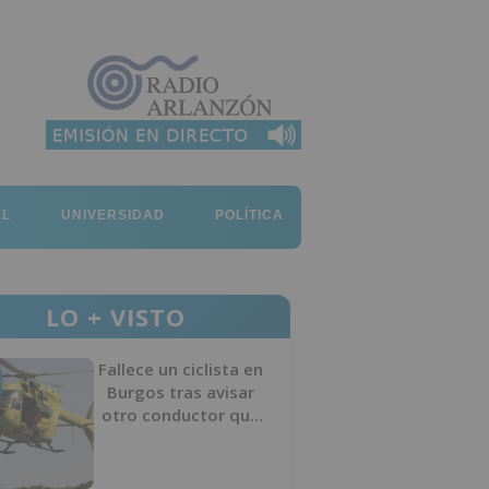
AL
UNIVERSIDAD
POLÍTICA
LO + VISTO
Fallece un ciclista en
Burgos tras avisar
otro conductor que
se había caído de la
bicicleta