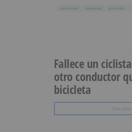
asociación
española
protocolo
Fallece un ciclist
otro conductor qu
bicicleta
Click para 