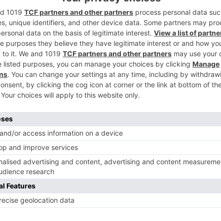
2
 los carnés de socio de la organización a
o en las distintas provincias de Castilla y
 en el Monasterio de San Agustín durante la
colo, inscrita en el Registro Nacional de
3
atado de luchar a lo largo de estos años
fesión del Protocolo, reuniendo a los
 serie de actos y encuentros de prestigio
cho, la presencia de Juan A. Gato en
 participación de distintos profesionales
4
ional de empresas organizadoras
C) en su 28 edición que se celebra en