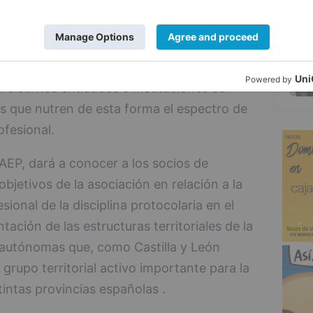
obalizada y en la que prima la inmediatez
 su actividad en la defensa de la
5
e las relaciones externas, la organización
otocolo en la esfera pública y privada con
 distintas entidades e Instituciones así
 que nutren de esta forma el espectro de
ofesional.
 AEP, dará a conocer a los socios de
objetivos de la asociación en relación a la
ional de la disciplina protocolaria en el
tación de las estructuras territoriales de la
autónomas que, como Castilla y León
grupo territorial activo importante para la
stintas provincias españolas .