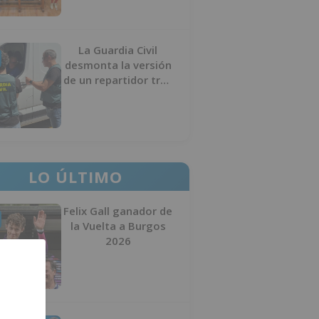
La Guardia Civil
desmonta la versión
de un repartidor tras
desaparecer 3.256
euros
LO ÚLTIMO
Felix Gall ganador de
la Vuelta a Burgos
2026