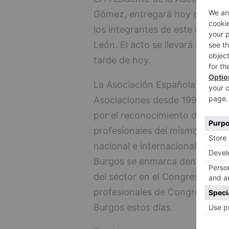
Gómez, entregará hoy en Burgos
los integrantes de este colectiv
León. El acto se llevará a cabo
tarde de hoy.
La Asociación Española de Proto
Asociaciones desde 1992, ha tr
por el reconocimiento de la pro
profesionales del mismo en una
nacional e internacional. De he
Burgos se enmarca dentro de la
del sector en el Congreso nac
profesionales de Congresos (OP
Burgos estos días.