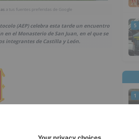
ias
a tus fuentes preferidas de Google
5
tocolo (AEP) celebra esta tarde un encuentro
ón en el Monasterio de San Juan, en el que se
os integrantes de Castilla y León.
1
 española de Protocolo, Juan Ángel Gato