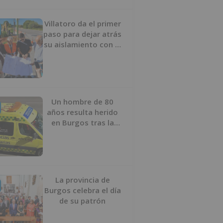
Villatoro da el primer
paso para dejar atrás
su aislamiento con el
inicio de la senda
peatonal y ciclista
Un hombre de 80
años resulta herido
en Burgos tras la
colisión entre un
turismo y un camión
La provincia de
Burgos celebra el día
de su patrón