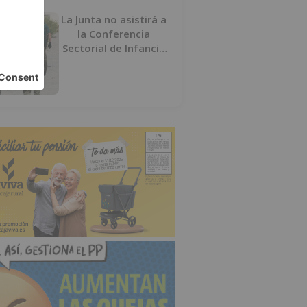
La Junta no asistirá a
la Conferencia
Sectorial de Infancia
y pide el retorno de
los menores a
Marruecos desde
Ceuta