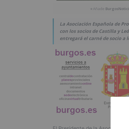
Añade
BurgosNotic
★
La Asociación Española de Pro
con los socios de Castilla y Le
entregará el carné de socio a l
El Presidente de la Asociación