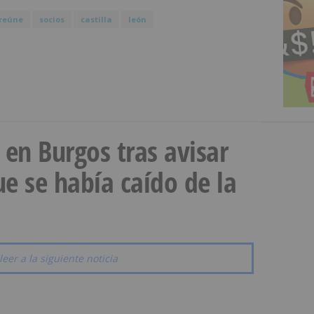
reúne
socios
castilla
león
a en Burgos tras avisar
e se había caído de la
leer a la siguiente noticia