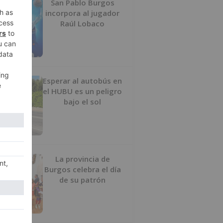
San Pablo Burgos
incorpora al jugador
Raúl Lobaco
Esperar al autobús en
el HUBU es un peligro
bajo el sol
La provincia de
Burgos celebra el día
de su patrón