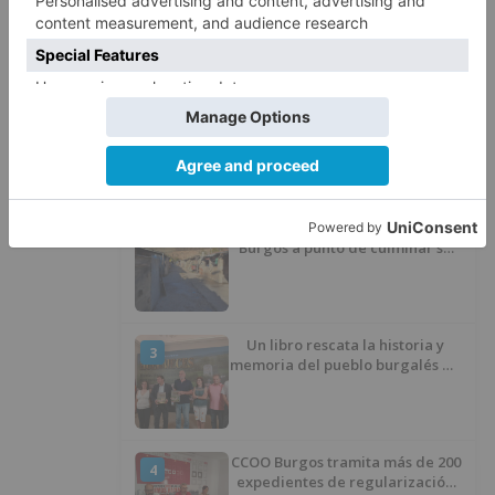
LO + VISTO
Barrio (PSOE) denuncia que la
1
apertura del Castillo responde a
“una foto” y no a la culminación
del proyecto
El poblado de El Encuentro de
2
Burgos a punto de culminar su
proceso de realojo
Un libro rescata la historia y
3
memoria del pueblo burgalés de
Huérmeces
CCOO Burgos tramita más de 200
4
expedientes de regularización