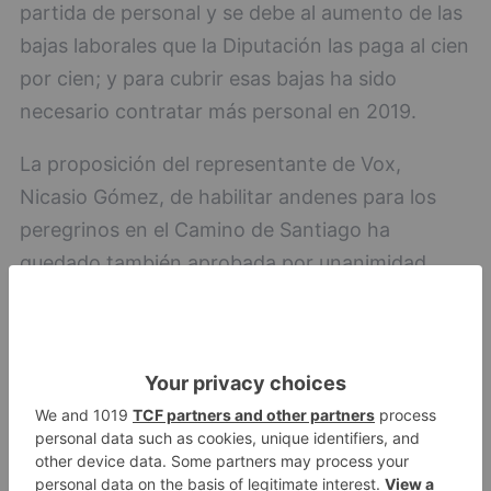
partida de personal y se debe al aumento de las
bajas laborales que la Diputación las paga al cien
por cien; y para cubrir esas bajas ha sido
necesario contratar más personal en 2019.
La proposición del representante de Vox,
Nicasio Gómez, de habilitar andenes para los
peregrinos en el Camino de Santiago ha
quedado también aprobada por unanimidad
pero con la modificación propuesta por el
portavoz del PP, Borja Suárez, de pedir a la
Junta de Castilla y León que delimite donde se
pueden emplazar los andaderos ?arcenes y
posteriormente que la Diputación Provincial de
Burgos encargue el proyecto para realizarlo.