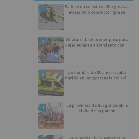
Fallece un ciclista en Burgos tras
1
avisar otro conductor que se
había caído de la bicicleta
Villatoro da el primer paso para
2
dejar atrás su aislamiento con el
inicio de la senda peatonal y
ciclista
Un hombre de 80 años resulta
3
herido en Burgos tras la colisión
entre un turismo y un camión
La provincia de Burgos celebra
4
el día de su patrón
La Guardia Civil desmonta la