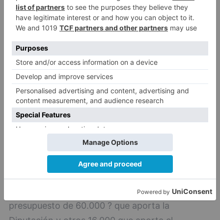
Valpuesta
Además, la Junta de Gobierno Local ha
aprobado el inicio de las obras de urgencia del
interior de la Colegiata de Valpuesta con un
presupuesto de 60.000 ? que aporta la