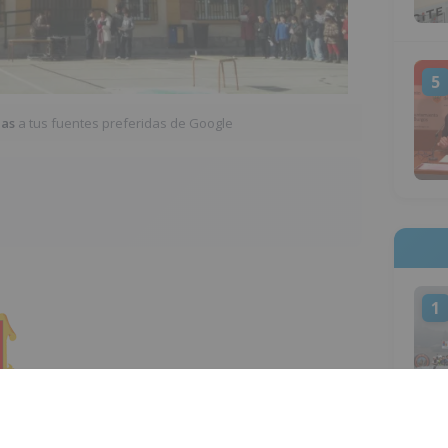
5
ias
a tus fuentes preferidas de Google
1