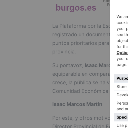
La Plataforma por la Escuela Pú
registrado un documento en la 
puntos prioritarios para garant
provincia.
Su portavoz,
Isaac Marcos Mar
equiparable en comparación co
crece, la pública se ha visto e
Comunidad Económica Europea 
Isaac Marcos Martín
Por este, y otros motivos, han r
Director Provincial de Educaci