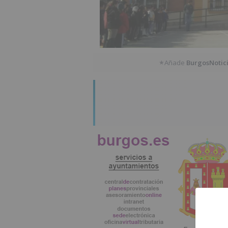
Añade
BurgosNotic
★