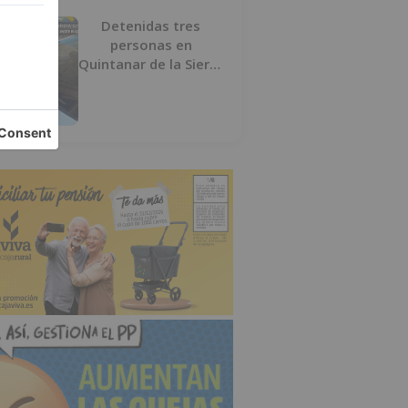
Detenidas tres
personas en
Quintanar de la Sierra
con hachís, cocaína y
marihuana ocultos en
su vehículo