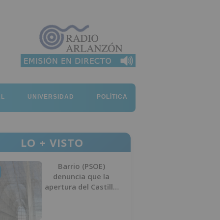
AL
UNIVERSIDAD
POLÍTICA
LO + VISTO
Barrio (PSOE)
denuncia que la
apertura del Castillo
responde a “una
foto” y no a la
culminación del