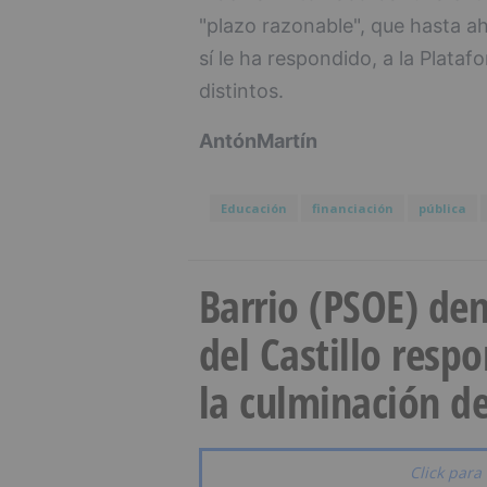
"plazo razonable", que hasta a
sí le ha respondido, a la Plataf
distintos.
Antón
Martín
Educación
financiación
pública
Barrio (PSOE) den
del Castillo resp
la culminación de
Click para 