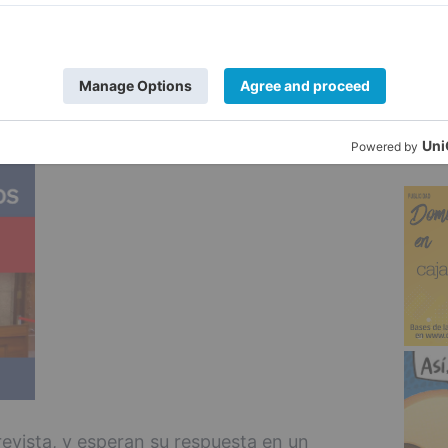
la privada-concertada.
5
ada en el medio rural, critican.
evista, y esperan su respuesta en un