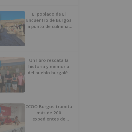
proyecto
El poblado de El
Encuentro de Burgos
a punto de culminar
su proceso de realojo
Un libro rescata la
historia y memoria
del pueblo burgalés
de Huérmeces
CCOO Burgos tramita
más de 200
expedientes de
regularización de
inmigrantes