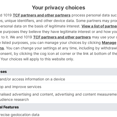
2
blica, Laica y Gratuita de Burgos ha
Delegación de la Junta en el que señalan
izar una Educación Pública de calidad en la
3
tín
, considera que la financiación no es
n la concertada, ya que mientras una
stancada. Los niveles mínimos que pide la
es de un 6% y en España es de un 4%.
4
egistrado el informe a la atención del
ón,
José Antonio Antón
, quien creen que