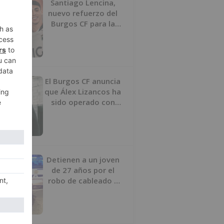
Santiago Lencina,
nuevo refuerzo del
Burgos CF para la
temporada 2026/27
El Burgos CF anuncia
que Álex Lizancos ha
sido operado con
éxito del menisco de
su rodilla izquierda
Detienen a un joven
de 27 años por el
robo de cableado y
por atentado contra
los agentes