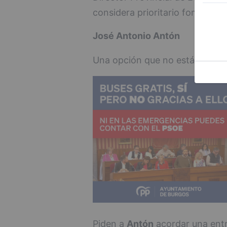
considera prioritario fomentar 
José Antonio Antón
Una opción que no está garantiz
Piden a
Antón
acordar una entr