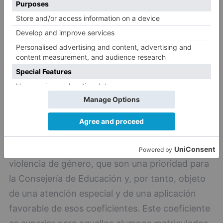
Por último, los coeficientes correctores han
tenido en cuenta, además, las circunstancias
que concurren en los colectivos con
necesidades de mayor protección, como las
familias numerosas o con hijos con algún tipo de
discapacidad, o las víctimas de terrorismo o de
violencia de género, que son una prioridad para
la Consejería de Educación y, por tanto, objeto
de una atención especial y de una aplicación
favorable de esos coeficientes. Este coeficiente