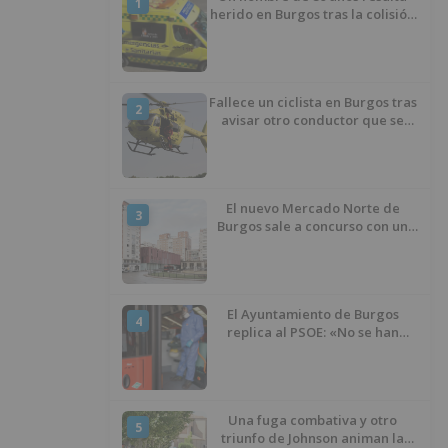
1
herido en Burgos tras la colisión
entre un turismo y un camión
Fallece un ciclista en Burgos tras
2
avisar otro conductor que se
había caído de la bicicleta
El nuevo Mercado Norte de
3
Burgos sale a concurso con un
presupuesto de 21,7 millones
El Ayuntamiento de Burgos
4
replica al PSOE: «No se han
interrumpido» las
desinfecciones municipales
Una fuga combativa y otro
5
triunfo de Johnson animan la