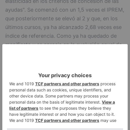
elasticidad en los criterios de concesión de las
ayudas". Se comenzó con un 1,5 veces el IPREM,
que posteriormente se elevó al 2 y que, en los
últimos cursos, ya ha alcanzado 2,68 veces ese
índice de referencia. Como ya ha quedado de
manifiesto y se aprecia en la evolución anual de
este tipo de ayudas, la Consejería de Educación
busca alcanzar progresivamente la gratuidad de
los libros para los alumnos de enseñanzas
obligatorias de Castilla y León que lo necesiten.