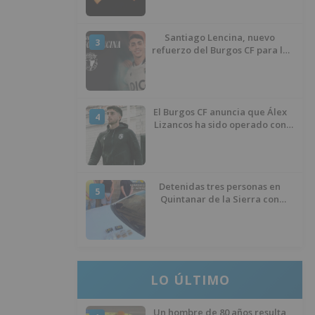
Santiago Lencina, nuevo
3
refuerzo del Burgos CF para la
temporada 2026/27
El Burgos CF anuncia que Álex
4
Lizancos ha sido operado con
éxito del menisco de su rodilla
izquierda
Detenidas tres personas en
5
Quintanar de la Sierra con
hachís, cocaína y marihuana
ocultos en su vehículo
LO ÚLTIMO
Un hombre de 80 años resulta