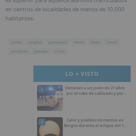
es superior para aquellos alumnos matriculados
en centros de localidades de menos de 10.000
habitantes.
junta
amplía
gratuidad
libros
texto
cerca
alumnos
pasado
curso
LO + VISTO
Detienen a un joven de 27 años
1
por el robo de cableado y por
atentado contra los agentes
Calor y posibles tormentas en
2
Burgos durante el eclipse del 12
de agosto