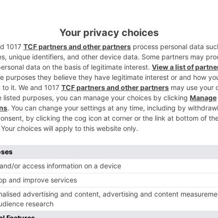
ctores ganaderos, solicitadas en el primer
5
concreto: vacuno lechero, vacas nodrizas,
productores de ovino-caprino con derechos
al cercano a los 60 millones de euros".
icipo de las ayudas directas por
 de octubre, y los anticipos que se autorizan
y ganaderos de Castilla y León habrán
e 560 millones de euros en concepto de
 efectuada en 2021, lo que supone disponer
ño donde es necesario hacer frente a
os relacionados con la compra de imput
 de siembra, pagos de rentas, adquisición y
 que "en esta última semana de octubre,