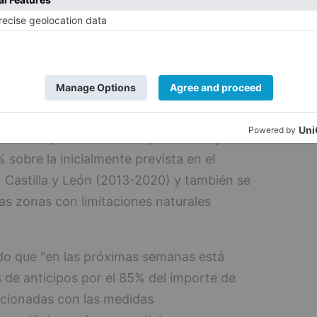
go de un primer anticipo del 85 % del
plotaciones en zonas de montaña y otras
s, financiadas en este caso por el Feader.
 total de 18.098 agricultores profesionales
s de 24 millones de euros".
 año las primas unitarias para esta ayuda
sobre la inicialmente prevista en el
n Castilla y León (2013-2020) y también se
as zonas con limitaciones naturales
do que "en las próximas semanas está
 de anticipos por el 85% del importe de
lacionadas con las medidas