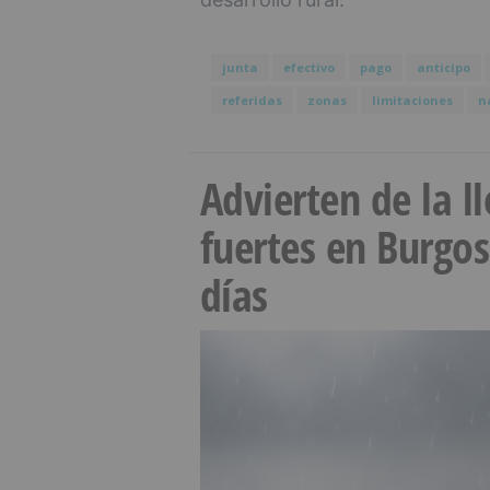
junta
efectivo
pago
anticipo
referidas
zonas
limitaciones
n
Advierten de la 
fuertes en Burgo
días