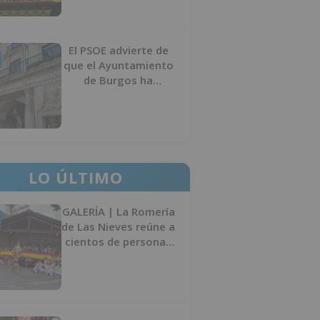
El PSOE advierte de
que el Ayuntamiento
de Burgos ha
"vaciado la hucha" y
depende del
Ministerio para
sostener las
inversiones
LO ÚLTIMO
GALERÍA | La Romería
de Las Nieves reúne a
cientos de personas
en Las Machorras