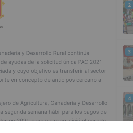
2
3
anadería y Desarrollo Rural continúa
de ayudas de la solicitud única PAC 2021
iada y cuyo objetivo es transferir al sector
orte en concepto de anticipos cercano a
4
jero de Agricultura, Ganadería y Desarrollo
 la segunda semana hábil para los pagos de
das en 2021, cuyo plazo se inició el pasado
los anticipos del 70% del importe de las