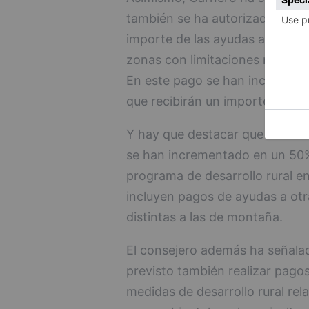
también se ha autorizado el pa
importe de las ayudas a las ex
zonas con limitaciones naturale
En este pago se han incluido un
que recibirán un importe de má
Y hay que destacar que en este
se han incrementado en un 50% 
programa de desarrollo rural e
incluyen pagos de ayudas a otr
distintas a las de montaña.
El consejero además ha señala
previsto también realizar pagos
medidas de desarrollo rural re