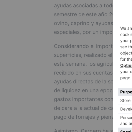
ayudas asociadas a todos los se
semestre de este año 2021, en 
ovino, caprino y ayudas a los 
especiales, por un importe glob
Considerando el importe del ant
superficies, realizado el día 18
esta semana, los agricultores 
recibido en sus cuentas más d
ayudas directas de la solicitud
de liquidez en una época del a
gastos importantes como son l
de cara a la actual de campaña
pago de forrajes y piensos..
Asimismo, Carnero ha señalado