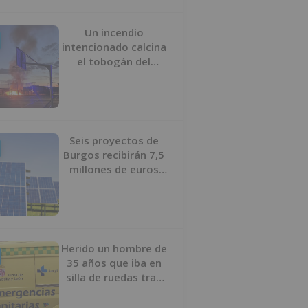
Un incendio
intencionado calcina
el tobogán del
parque infantil del
Barrio del Pilar de
Burgos
Seis proyectos de
Burgos recibirán 7,5
millones de euros
para impulsar plantas
solares
Herido un hombre de
35 años que iba en
silla de ruedas tras
ser atropellado en
Burgos