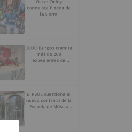
Oscar Onley
conquista Pineda de
la Sierra
CCOO Burgos tramita
más de 200
expedientes de
regularización de
inmigrantes
El PSOE cuestiona el
nuevo contrato de la
Escuela de Música
por su “urgencia
injustificada”