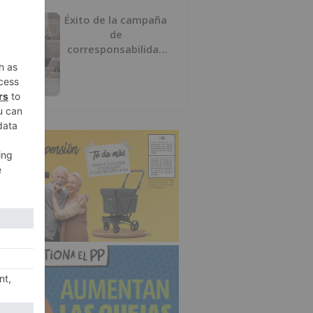
Éxito de la campaña
de
corresponsabilidad
impulsada por el área
de Igualdad municipal