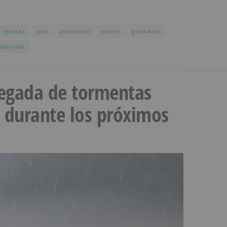
ayudas
pac
asociadas
sector
ganadero
aturales
llegada de tormentas
s durante los próximos