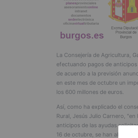
La Consejería de Agricultura, G
efectuando pagos de anticipos 
de acuerdo a la previsión anunc
en este mes de octubre un imp
los 600 millones de euros.
Así, como ha explicado el conse
Rural, Jesús Julio Carnero, "en
anticipos de las ayudas solicita
16 de octubre, se han abonado 