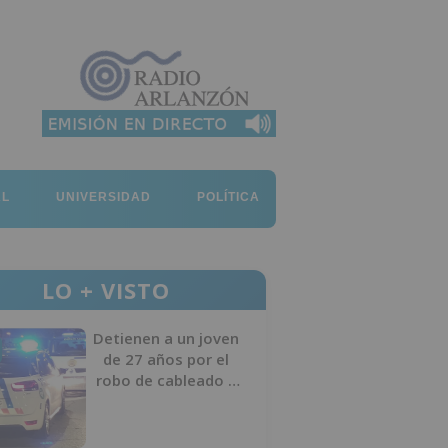
AL
UNIVERSIDAD
POLÍTICA
LO + VISTO
Detienen a un joven
de 27 años por el
robo de cableado y
por atentado contra
los agentes