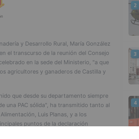
2
nadería y Desarrollo Rural, María González
 en el transcurso de la reunión del Consejo
3
celebrado en la sede del Ministerio, "a que
os agricultores y ganaderos de Castilla y
enido que desde su departamento siempre
4
de una PAC sólida", ha transmitido tanto al
Alimentación, Luis Planas, y a los
incipales puntos de la declaración
OPAS, "a la que posteriormente se sumaron