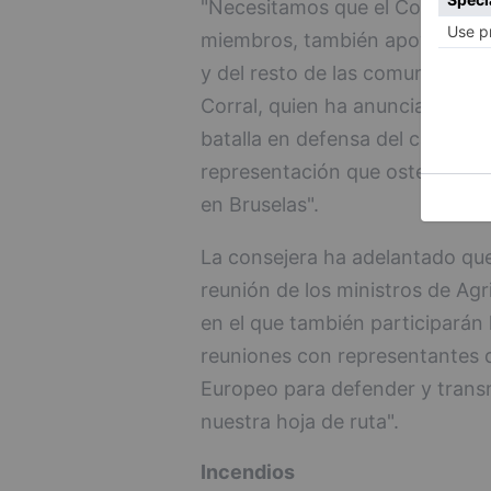
"Necesitamos que el Consejo Eu
miembros, también apoye las car
y del resto de las comunidade
Corral, quien ha anunciado que
batalla en defensa del campo", 
representación que ostento du
en Bruselas".
La consejera ha adelantado que 
reunión de los ministros de Agri
en el que también participará
reuniones con representantes 
Europeo para defender y transmi
nuestra hoja de ruta".
Incendios