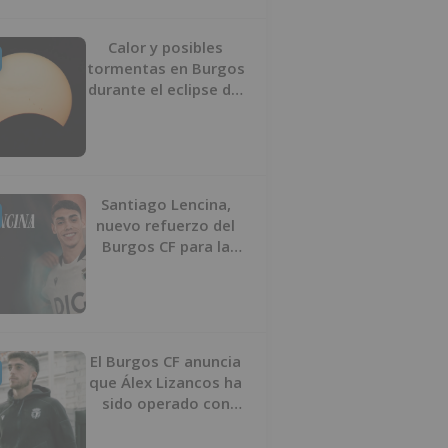
Calor y posibles
tormentas en Burgos
durante el eclipse del
12 de agosto
Santiago Lencina,
nuevo refuerzo del
Burgos CF para la
temporada 2026/27
El Burgos CF anuncia
que Álex Lizancos ha
sido operado con
éxito del menisco de
su rodilla izquierda