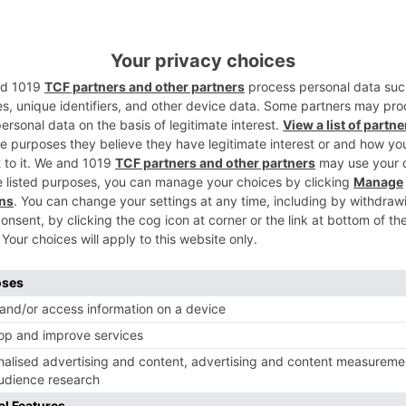
 trasladado tanto al ministro como al
5
o.
dido en que dicho documento "apuesta por
rte, que mantenga los dos pilares y que
nal y por los agricultores y ganaderos
ue, una vez analizada y según ha
uenta con "varios puntos en los que no
os se encuentran la disminución del
o de un fondo único, "que hará que la PAC
que sean los Estados miembros los que
ondos disponibles"; o la degresividad en
explotaciones de mayor tamaño.