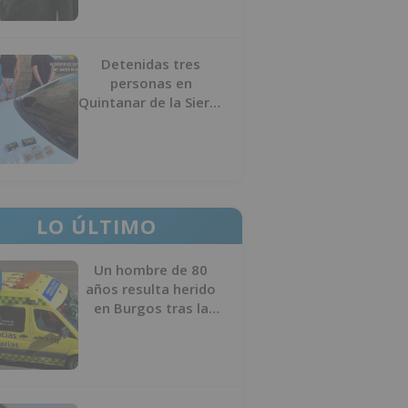
Detenidas tres
personas en
Quintanar de la Sierra
con hachís, cocaína y
marihuana ocultos en
su vehículo
LO ÚLTIMO
Un hombre de 80
años resulta herido
en Burgos tras la
colisión entre un
turismo y un camión