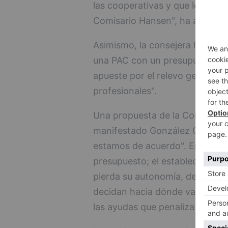
las cooperativas y que le hemos
Comisario Hansen", ha apuntad
Asimismo, la consejera ha inci
una PAC con un presupuesto fue
apueste por el relevo generacio
profesionales".
Una propuesta de la Comisión q
manifestado González Corral, c
estamos de acuerdo". Entre est
presupuesto; el establecimient
pierda su autonomía, dejando 
decidan hacia dónde van esos f
las ayudas que penaliza a las 