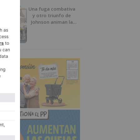
Una fuga combativa
y otro triunfo de
Johnson animan la
penúltima jornada de
la Vuelta a Burgos