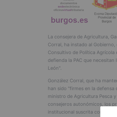
La consejera de Agricultura, Ga
Corral, ha instado al Gobierno,
Consultivo de Política Agrícola 
defienda la PAC que necesitan l
León".
González Corral, que ha mant
han sido "firmes en la defensa 
ministro de Agricultura Pesca y 
consejeros autonómicos, los pr
institucional suscrita con las 