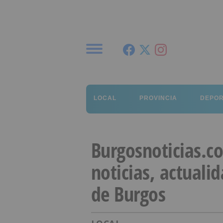
Menú
LOCAL
PROVINCIA
DEPO
Burgosnoticias.c
noticias, actuali
de Burgos