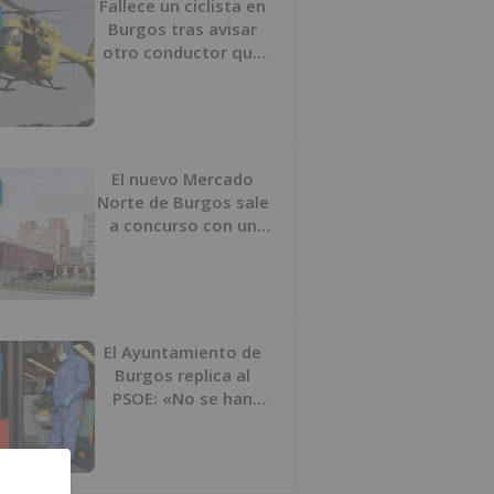
Fallece un ciclista en
Burgos tras avisar
otro conductor que
se había caído de la
bicicleta
El nuevo Mercado
Norte de Burgos sale
a concurso con un
presupuesto de 21,7
millones
El Ayuntamiento de
Burgos replica al
PSOE: «No se han
interrumpido» las
desinfecciones
municipales