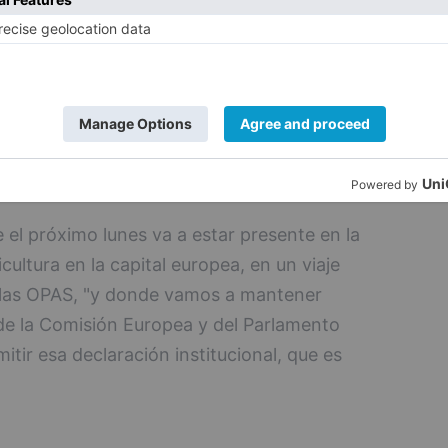
ropeo, lugar en el que votan los estados
acterísticas de la PAC de Castilla y León
s autónomas", ha explicado María González
 desde la Junta "vamos a seguir dando la
y que, para ello, "vamos a aprovechar la
rante este semestre de las comunidades
el próximo lunes va a estar presente en la
cultura en la capital europea, en un viaje
n las OPAS, "y donde vamos a mantener
de la Comisión Europea y del Parlamento
tir esa declaración institucional, que es