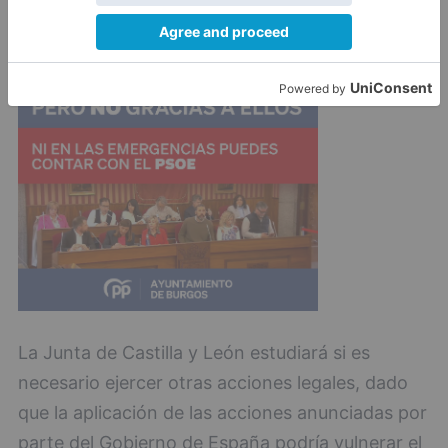
abiertamente el ordenamiento jurídico.
La Junta de Castilla y León estudiará si es
necesario ejercer otras acciones legales, dado
que la aplicación de las acciones anunciadas por
parte del Gobierno de España podría vulnerar el