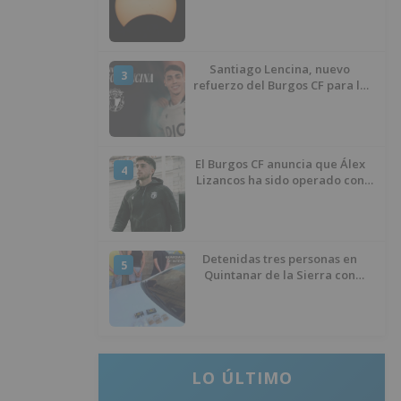
de agosto
Santiago Lencina, nuevo
3
refuerzo del Burgos CF para la
temporada 2026/27
El Burgos CF anuncia que Álex
4
Lizancos ha sido operado con
éxito del menisco de su rodilla
izquierda
Detenidas tres personas en
5
Quintanar de la Sierra con
hachís, cocaína y marihuana
ocultos en su vehículo
LO ÚLTIMO