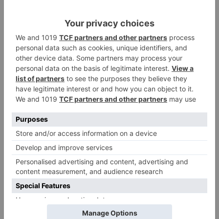
obligación específica existe de que esta
Comunidad, en el legítimo ejercicio de sus
competencias, comunique de manera inmediata
a los Ministerios los protocolos, instrumentos,
comunicaciones o instrucciones escritas o
verbales mediante las que ejerza sus debidas
competencias.
En caso de que con esta comunicación y, en su
caso, el requerimiento que mañana pueda
efectuarse, no sea atendido íntegra e
inmediatamente por el Gobierno de España, la
Junta de Castilla y León no descarta
implementar actuaciones jurídicas adicionales, a
la vista de que las acciones anunciadas por el
Gobierno de España pueden contravenir