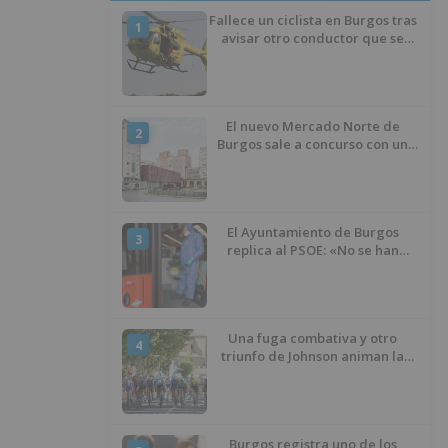
Fallece un ciclista en Burgos tras
1
avisar otro conductor que se
había caído de la bicicleta
El nuevo Mercado Norte de
2
Burgos sale a concurso con un
presupuesto de 21,7 millones
El Ayuntamiento de Burgos
3
replica al PSOE: «No se han
interrumpido» las
desinfecciones municipales
Una fuga combativa y otro
4
triunfo de Johnson animan la
penúltima jornada de la Vuelta a
Burgos
Burgos registra uno de los