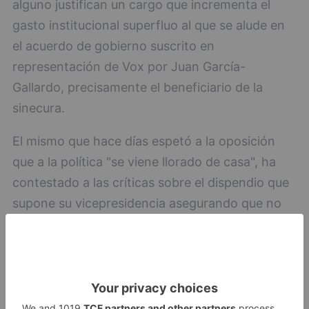
alguno justifican un cargo que incrementa el
gasto institucional superfluo al que se alude en
el acuerdo de gobierno suscrito en
representación de Vox por Juan García-
Gallardo, precisamente el beneficiario de la
sinecura.
El mismo que hace días espetó a la oposición
que a la política "se viene llorado de casa", ha
contestado a las críticas sobre el dispendio que
supone su vicepresidencia asegurando que no
llega a la Junta "para ganar dinero, sino para
perderlo". Toda una salida de pata de banco que
no hace al caso. La cuestión es si las funciones
oficiales que va a desempeñar justifican la
retribución próxima a los 80.000 euros anuales