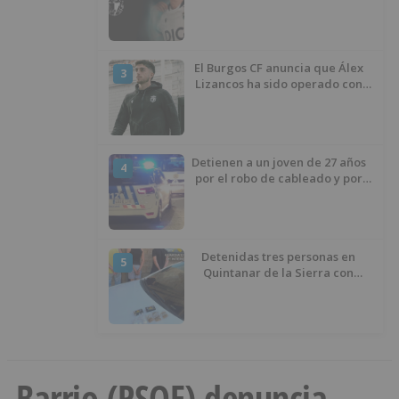
temporada 2026/27
El Burgos CF anuncia que Álex
3
Lizancos ha sido operado con
éxito del menisco de su rodilla
izquierda
Detienen a un joven de 27 años
4
por el robo de cableado y por
atentado contra los agentes
Detenidas tres personas en
5
Quintanar de la Sierra con
hachís, cocaína y marihuana
ocultos en su vehículo
Barrio (PSOE) denuncia