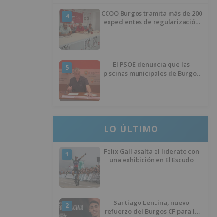
CCOO Burgos tramita más de 200
4
expedientes de regularización
de inmigrantes
El PSOE denuncia que las
5
piscinas municipales de Burgos
llevan seis meses sin la
desinfección obligatoria contra
plagas
LO ÚLTIMO
Felix Gall asalta el liderato con
1
una exhibición en El Escudo
Santiago Lencina, nuevo
2
refuerzo del Burgos CF para la