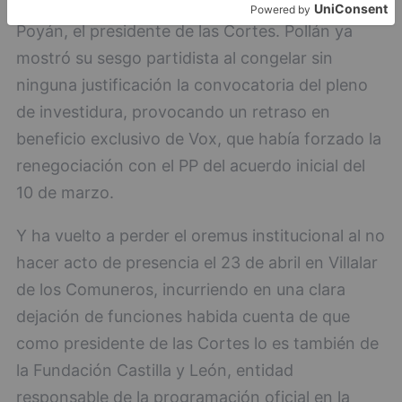
institucional es su compañero de partido Carlos
Poyán, el presidente de las Cortes. Pollán ya
mostró su sesgo partidista al congelar sin
ninguna justificación la convocatoria del pleno
de investidura, provocando un retraso en
beneficio exclusivo de Vox, que había forzado la
renegociación con el PP del acuerdo inicial del
10 de marzo.
Y ha vuelto a perder el oremus institucional al no
hacer acto de presencia el 23 de abril en Villalar
de los Comuneros, incurriendo en una clara
dejación de funciones habida cuenta de que
como presidente de las Cortes lo es también de
la Fundación Castilla y León, entidad
responsable de la programación oficial en la