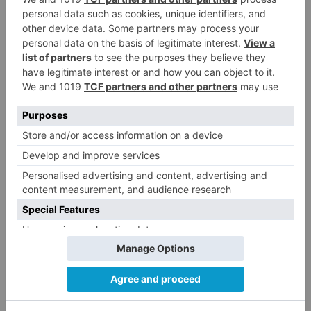
que va a percibir con cargo al erario, cuantía a la
que hay que añadir coche oficial, asesores y
demás parafernalia.
La verdadera misión de García-Gallardo no viene
en el Bocyl, ya que no es otra que ejercer como
una especie de edecán de Abascal encargado de
poner al corriente al líder de Vox sobre cualquier
desviacionismo o incumplimiento de lo pactado
con el PP. Tanto es así que antes de su
nombramiento llegó a incluir entre sus
supuestas funciones "la supervisión" de las
consejerías del PP.
Y otro que sigue sin querer entender su función