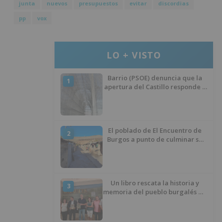
junta
nuevos
presupuestos
evitar
discordias
pp
vox
LO + VISTO
Barrio (PSOE) denuncia que la
1
apertura del Castillo responde a
“una foto” y no a la culminación
del proyecto
El poblado de El Encuentro de
2
Burgos a punto de culminar su
proceso de realojo
Un libro rescata la historia y
3
memoria del pueblo burgalés de
Huérmeces