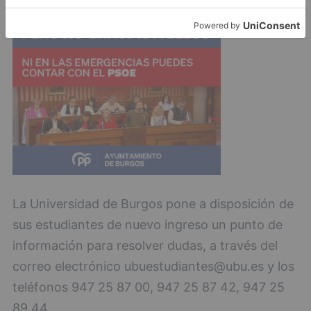
La Universidad de Burgos pone a disposición de
sus estudiantes de nuevo ingreso un punto de
información para resolver dudas, a través del
correo electrónico
ubuestudiantes@ubu.es
y los
teléfonos 947 25 87 00, 947 25 87 42, 947 25
89 44.