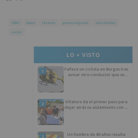
UBU
bate
récords
preinscripción
solicitudes
curso
LO + VISTO
Fallece un ciclista en Burgos tras
1
avisar otro conductor que se
había caído de la bicicleta
Villatoro da el primer paso para
2
dejar atrás su aislamiento con el
inicio de la senda peatonal y
ciclista
Un hombre de 80 años resulta
3