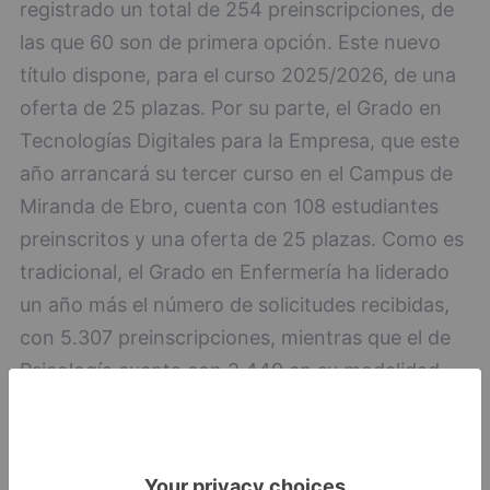
registrado un total de 254 preinscripciones, de
las que 60 son de primera opción. Este nuevo
título dispone, para el curso 2025/2026, de una
oferta de 25 plazas. Por su parte, el Grado en
Tecnologías Digitales para la Empresa, que este
año arrancará su tercer curso en el Campus de
Miranda de Ebro, cuenta con 108 estudiantes
preinscritos y una oferta de 25 plazas. Como es
tradicional, el Grado en Enfermería ha liderado
un año más el número de solicitudes recibidas,
con 5.307 preinscripciones, mientras que el de
Psicología cuenta con 2.449 en su modalidad
presencial y con 1.523 en la online. Le siguen
por volumen de solicitudes los grados en
Administración y Dirección de Empresas,