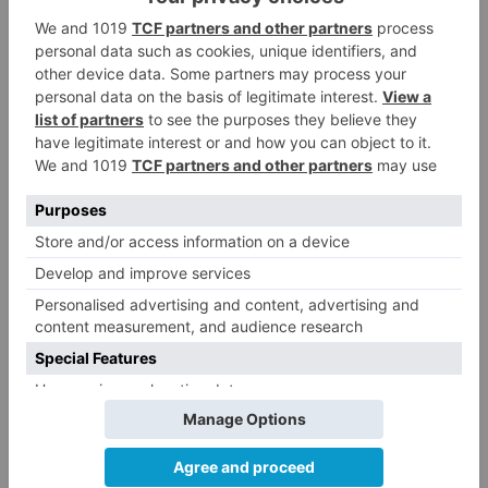
Ingeniería Informática, Maestro de Educación
Primaria, Derecho, Maestro en Educación
Infantil, Ingeniería Mecánica, Arquitectura
Técnica, Terapia Ocupacional, Ingeniería de la
Salud y Química, todos ellos con más de 665
preinscripciones.
El primer listado de admitidos se publicará el
jueves 10 de julio, día que comienza el primero
de los tres periodos de matriculación señalados
para el sistema universitario de Castilla y León.
Las fechas de publicación de los listados de
admitidos y de matriculación para el curso
académico 2025/2026 pueden consultarse
desde el día 10 en este enlace.