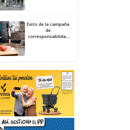
injustificada”
Éxito de la campaña
de
corresponsabilidad
impulsada por el área
de Igualdad municipal