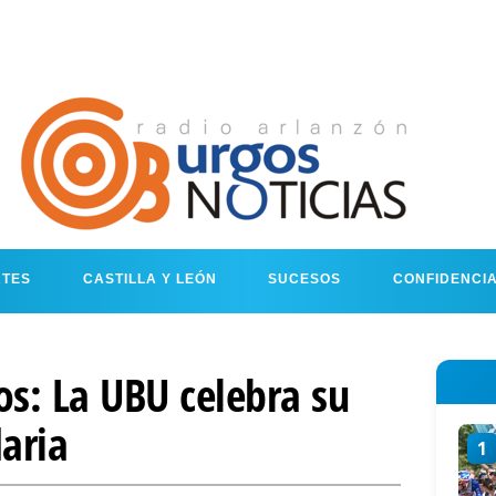
RTES
CASTILLA Y LEÓN
SUCESOS
CONFIDENCI
os: La UBU celebra su
aria
1