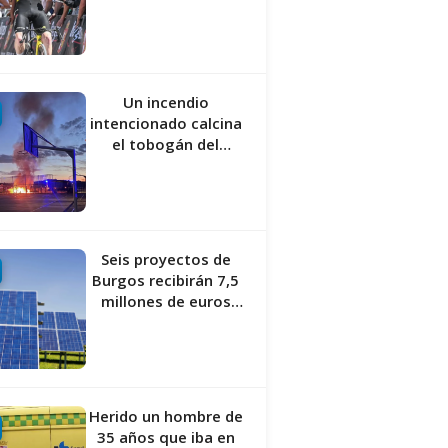
el estreno de la
Vuelta a Burgos
Un incendio
intencionado calcina
el tobogán del
parque infantil del
Barrio del Pilar de
Burgos
Seis proyectos de
Burgos recibirán 7,5
millones de euros
para impulsar plantas
solares
Herido un hombre de
35 años que iba en