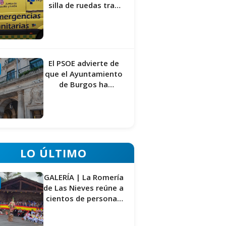
silla de ruedas tras
ser atropellado en
Burgos
El PSOE advierte de
que el Ayuntamiento
de Burgos ha
"vaciado la hucha" y
depende del
Ministerio para
sostener las
inversiones
LO ÚLTIMO
GALERÍA | La Romería
de Las Nieves reúne a
cientos de personas
en Las Machorras