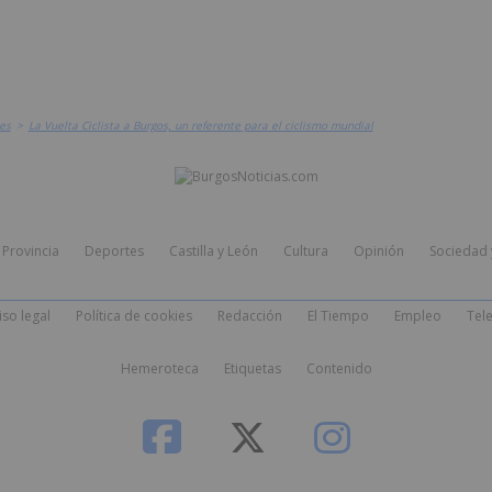
es
>
La Vuelta Ciclista a Burgos, un referente para el ciclismo mundial
Provincia
Deportes
Castilla y León
Cultura
Opinión
Sociedad 
iso legal
Política de cookies
Redacción
El Tiempo
Empleo
Tele
Hemeroteca
Etiquetas
Contenido