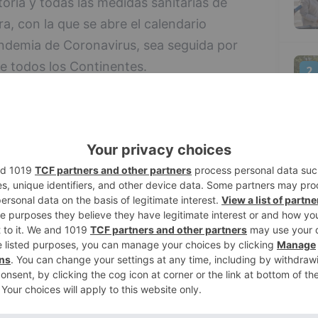
toria y todas las medidas sanitarias de
a, con la que se abre el calendario
andemia de Coronavirus, sea seguida por
de todos los Continentes.
2
ilidad de todos, especialmente de los
 la prueba sea un éxito de organización,
ción con 154 corredores, repartidos en 22
, es decir, de la máxima categoría
3
ue los corredores que apenas sí han
an todas las ganas para demostrar su
ciende a 700.000 euros, cantidad que no se
cialmente previsto, pese a las medidas
4
mplantar en todo lo relacionado con la