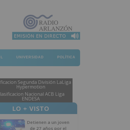
AL
UNIVERSIDAD
POLÍTICA
ificacion Segunda División LaLiga
Hypermotion
lasificacion Nacional ACB Liga
ENDESA
LO + VISTO
Detienen a un joven
de 27 años por el