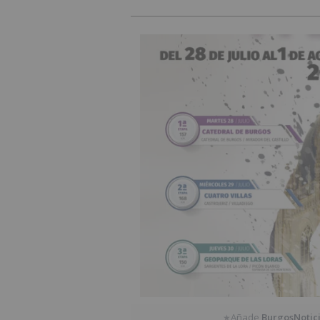
Añade
BurgosNotic
★