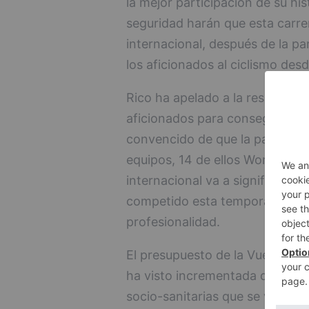
la mejor participación de su his
seguridad harán que esta carrer
internacional, después de la p
los aficionados al ciclismo des
Rico ha apelado a la responsab
aficionados para conseguir que
convencido de que la participa
equipos, 14 de ellos World Tour
internacional va a significar q
competido esta temporada teng
profesionalidad.
El presupuesto de la Vuelta as
ha visto incrementada de lo ini
socio-sanitarias que se van a i