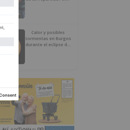
desaparecer 3.256
euros
Calor y posibles
tormentas en Burgos
durante el eclipse del
12 de agosto