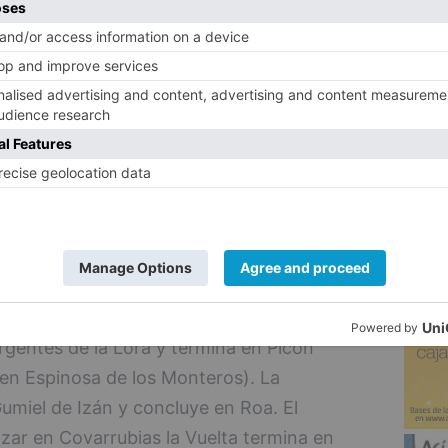
 de Burgos, organizadora de la prueba ya
zaciones para que el martes 28 de julio,
 dé la salida a ciclistas y acompañantes. Al
5
mido todo contacto de aficionados y
uso no lo habrá en la entrega de premios,
iclista estampará la suya en representación
pital burgalesa (Catedral) y finalizará en el
en Castrojeriz, concluyendo en Villadiego. El
argentes de la Lora y termina en Picón
 en Espinosa de los Monteros). La
miel de Izán y concluye en Roa. El
ar en Covarrubias la Vuelta termina en