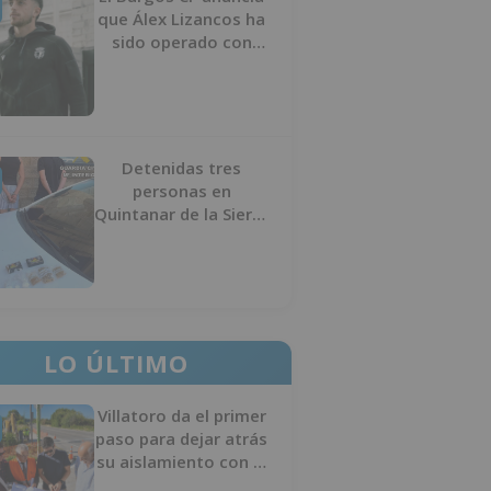
que Álex Lizancos ha
sido operado con
éxito del menisco de
su rodilla izquierda
Detenidas tres
personas en
Quintanar de la Sierra
con hachís, cocaína y
marihuana ocultos en
su vehículo
LO ÚLTIMO
Villatoro da el primer
paso para dejar atrás
su aislamiento con el
inicio de la senda