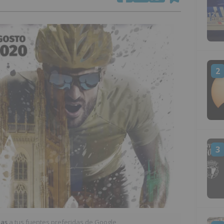
2
3
ias
a tus fuentes preferidas de Google