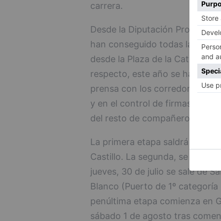
carrera.
Desde la Diputación Provincial
han conseguido todas las autori
desde la Plaza de la Catedral se
respecto, este año se ha supri
prensa con los corredores. Incl
y en el control de firmas, un c
del resto de compañeros.
La primera etapa saldrá de la ca
Castillo. La segunda, se inicia 
jueves, 30 de julio se sale de S
Blanco (Puerto de 1º categoría
penúltima etapa comienza en Gu
sábado 1 de agosto tras comenz