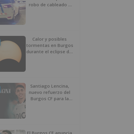
robo de cableado y
por atentado contra
los agentes
Calor y posibles
tormentas en Burgos
durante el eclipse del
12 de agosto
Santiago Lencina,
nuevo refuerzo del
Burgos CF para la
temporada 2026/27
El Burgos CF anuncia