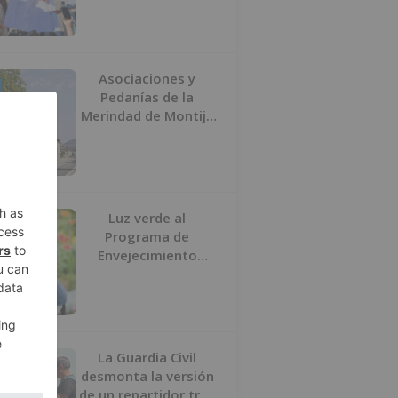
peatonal y ciclista
Asociaciones y
Pedanías de la
Merindad de Montija
de Burgos piden la
reapertura de la
farmacia de
Villasante
Luz verde al
Programa de
Envejecimiento
Activo que
experimenta cada
una mayor demanda
La Guardia Civil
desmonta la versión
de un repartidor tras