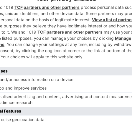
promete seriamente el futuro de miles de
2
ón, principal comunidad autónoma
 protestas realizadas en los últimos meses
blicas y la industria harinera y de piensos,
grarias ASAJA y la Alianza UPA-COAG
es comerciales, convocando para el
3
 protesta a las puertas de la planta de
 (Salamanca).
los productores de cereal quieren
ue sufre el sector, debido, por una parte,
 de producción (fertilizantes, semillas,
4
 y por otra parte a un mercado devaluado por
ivas que los operadores utilizan
bajar los precios a las producciones
A-COAG advierten que la situación se