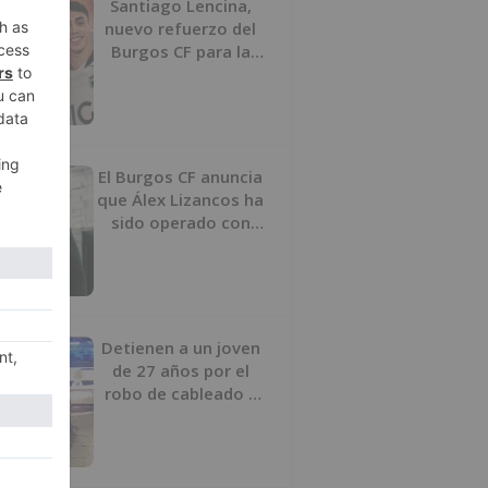
Santiago Lencina,
nuevo refuerzo del
Burgos CF para la
temporada 2026/27
El Burgos CF anuncia
que Álex Lizancos ha
sido operado con
éxito del menisco de
su rodilla izquierda
Detienen a un joven
de 27 años por el
robo de cableado y
por atentado contra
los agentes