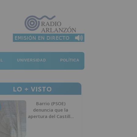
AL
UNIVERSIDAD
POLÍTICA
LO + VISTO
Barrio (PSOE)
denuncia que la
apertura del Castillo
responde a “una
foto” y no a la
culminación del