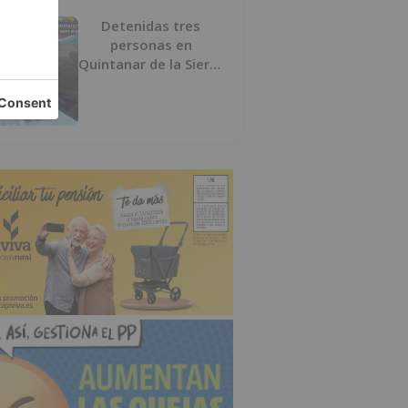
Detenidas tres
personas en
Quintanar de la Sierra
con hachís, cocaína y
marihuana ocultos en
su vehículo