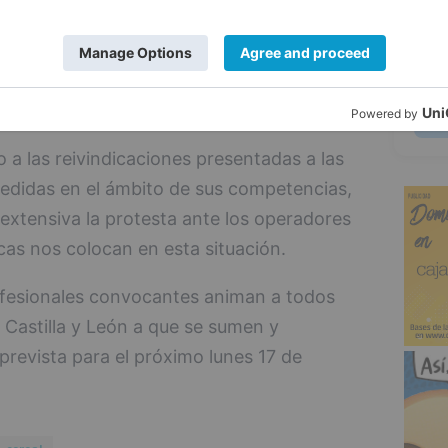
el acuerdo UE-MERCOSUR, los aranceles a
5
es de Rusia y Bielorrusia y las posibles
de la política económica de la nueva
.
to a las reivindicaciones presentadas a las
edidas en el ámbito de sus competencias,
extensiva la protesta ante los operadores
cas nos colocan en esta situación.
rofesionales convocantes animan a todos
 Castilla y León a que se sumen y
prevista para el próximo lunes 17 de