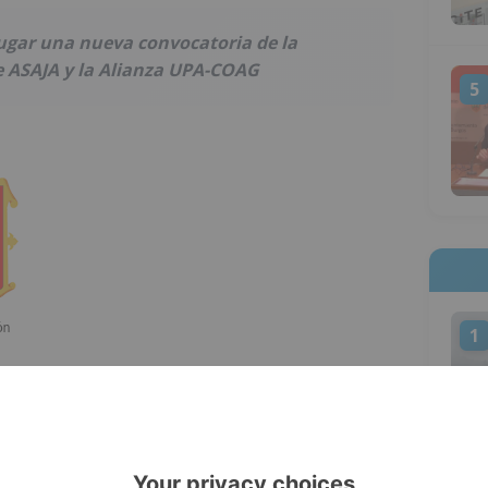
lugar una nueva convocatoria de la
 ASAJA y la Alianza UPA-COAG
5
1
ciones de los agricultores contra los
 que está reduciendo campaña a campaña la