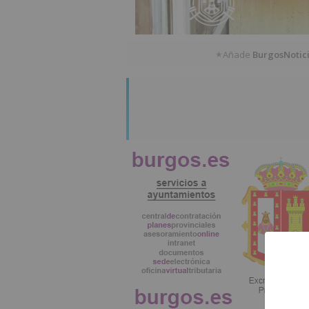
Añade
BurgosNotic
★