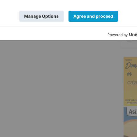
en previsto realizar una visita preventiva
5
 Policía Local y Nacional de Burgos.
olista
incendio
vivienda