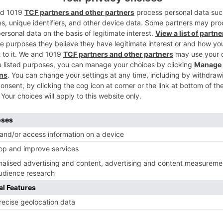
2
nido que desplazarse este mediodía al
ntro' después de recibir un aviso del
incendio de una de los chamizos del lugar,
e extinción, se encontraba totalmente
 no hubo personas afectadas y no fue
3
 servicios sanitarios.
ar con con dos dotaciones: camión
 un total de 10 bomberos. La actuación ha
 afectada, proteger viviendas colindantes y
4
fectada para evitar la reproducción del
ervención, han dado por extinguido el
 la densidad de viviendas y al material