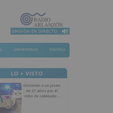
AL
UNIVERSIDAD
POLÍTICA
LO + VISTO
Detienen a un joven
de 27 años por el
robo de cableado y
por atentado contra
los agentes