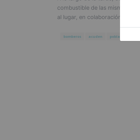
combustible de las mismas, tien
al lugar, en colaboración con la
bomberos
acuden
poblado
chab