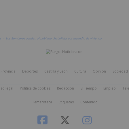
s
>
Los Bomberos acuden al poblado chabolista por incendio de vivienda
Provincia
Deportes
Castilla y León
Cultura
Opinión
Sociedad 
iso legal
Política de cookies
Redacción
El Tiempo
Empleo
Tele
Hemeroteca
Etiquetas
Contenido