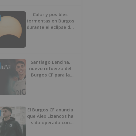
Calor y posibles
tormentas en Burgos
durante el eclipse del
12 de agosto
Santiago Lencina,
nuevo refuerzo del
Burgos CF para la
temporada 2026/27
El Burgos CF anuncia
que Álex Lizancos ha
sido operado con
éxito del menisco de
su rodilla izquierda