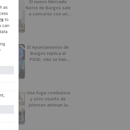
El nuevo Mercado
Norte de Burgos sale
a concurso con un
presupuesto de 21,7
millones
El Ayuntamiento de
Burgos replica al
PSOE: «No se han
interrumpido» las
desinfecciones
municipales
Una fuga combativa
y otro triunfo de
Johnson animan la
penúltima jornada de
la Vuelta a Burgos