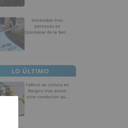
Detenidas tres
personas en
Quintanar de la Sierra
con hachís, cocaína y
marihuana ocultos en
su vehículo
LO ÚLTIMO
Fallece un ciclista en
Burgos tras avisar
otro conductor que
se había caído de la
bicicleta