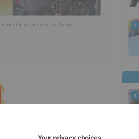
ias
a tus fuentes preferidas de Google
5
1