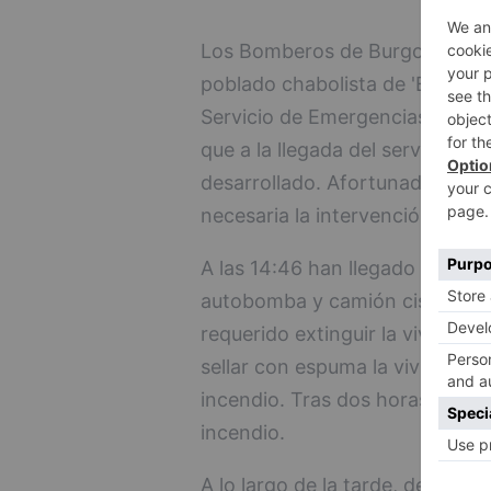
Los Bomberos de Burgos han te
poblado chabolista de 'El Encue
Servicio de Emergencias por el 
que a la llegada del servicio d
desarrollado. Afortunadamente
necesaria la intervención de los
A las 14:46 han llegado al lug
autobomba y camión cisterna, y
requerido extinguir la vivienda
sellar con espuma la vivienda a
incendio. Tras dos horas de int
incendio.
A lo largo de la tarde, debido a