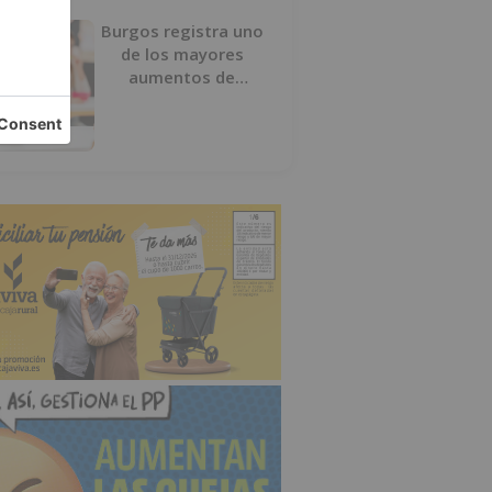
Burgos registra uno
de los mayores
aumentos de
usuarios de
‘Conciliamos Verano’,
con 1.267 niños