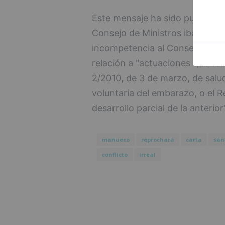
Este mensaje ha sido publicado
Consejo de Ministros iba a apro
incompetencia al Consejo de Go
relación a "actuaciones que v
2/2010, de 3 de marzo, de salud
voluntaria del embarazo, o el R
desarrollo parcial de la anterior"
mañueco
reprochará
carta
sán
conflicto
irreal