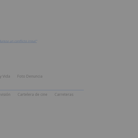
reza un conflicto irreal"
y Vida
Foto Denuncia
visión
Cartelera de cine
Carreteras