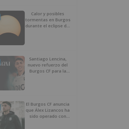
Calor y posibles
tormentas en Burgos
durante el eclipse del
12 de agosto
Santiago Lencina,
nuevo refuerzo del
Burgos CF para la
temporada 2026/27
El Burgos CF anuncia
que Álex Lizancos ha
sido operado con
éxito del menisco de
su rodilla izquierda