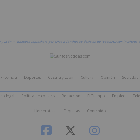
a y León
>
Mañueco reprochará por carta a Sánchez su decisión de "combatir con inusitada du
Provincia
Deportes
Castilla y León
Cultura
Opinión
Sociedad 
iso legal
Política de cookies
Redacción
El Tiempo
Empleo
Tele
Hemeroteca
Etiquetas
Contenido