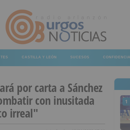
RTES
CASTILLA Y LEÓN
SUCESOS
CONFIDENCI
rá por carta a Sánchez
ombatir con inusitada
1
o irreal"