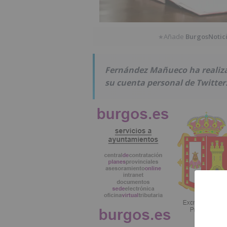
Añade
BurgosNotic
★
Fernández Mañueco ha realiza
su cuenta personal de Twitter