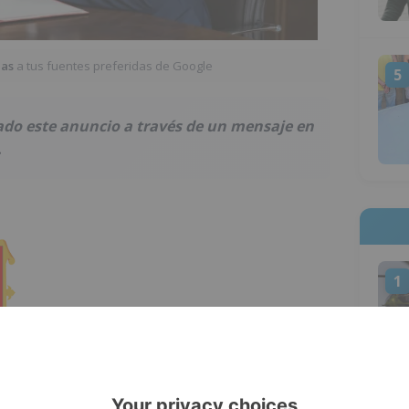
ias
a tus fuentes preferidas de Google
5
do este anuncio a través de un mensaje en
.
1