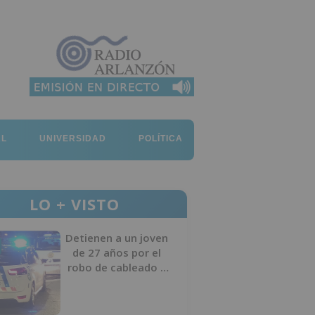
AL
UNIVERSIDAD
POLÍTICA
LO + VISTO
Detienen a un joven
de 27 años por el
robo de cableado y
por atentado contra
los agentes