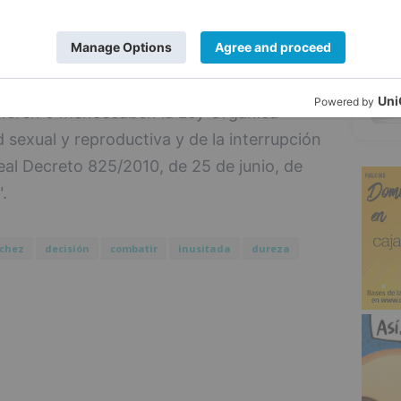
 este martes tras trascender que el
5
bar un acuerdo por el que se requiere de
bierno de la Junta de Castilla y León en
ulneren o menoscaben la Ley Orgánica
 sexual y reproductiva y de la interrupción
eal Decreto 825/2010, de 25 de junio, de
.
chez
decisión
combatir
inusitada
dureza