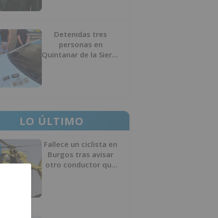
Detenidas tres
personas en
Quintanar de la Sierra
con hachís, cocaína y
marihuana ocultos en
su vehículo
LO ÚLTIMO
Fallece un ciclista en
Burgos tras avisar
otro conductor que
se había caído de la
bicicleta