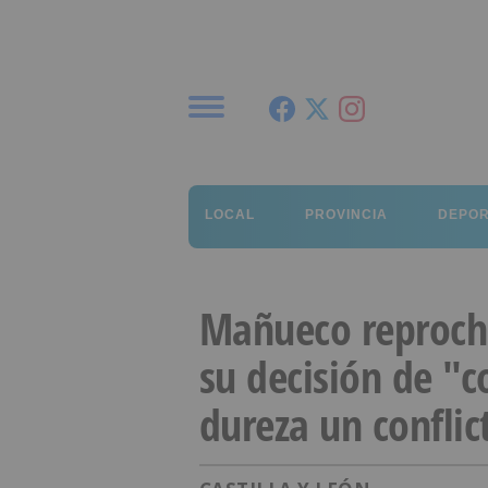
Menú
LOCAL
PROVINCIA
DEPO
Mañueco reprocha
su decisión de "c
dureza un conflict