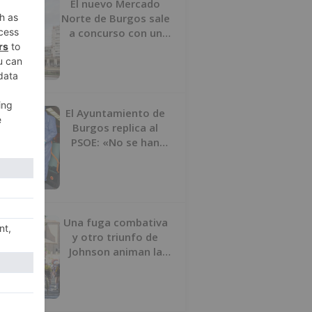
El nuevo Mercado
Norte de Burgos sale
a concurso con un
presupuesto de 21,7
millones
El Ayuntamiento de
Burgos replica al
PSOE: «No se han
interrumpido» las
desinfecciones
municipales
Una fuga combativa
y otro triunfo de
Johnson animan la
penúltima jornada de
la Vuelta a Burgos