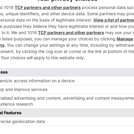
2
tilla y León, el 'popular' Alfonso
do que enviará una carta al presidente
ra criticar la decisión del Ejecutivo de
 que el presidente castellano y leonés,
".
3
o este anuncio a través de un mensaje en
en la que ha avanzado que remitirá una
no al que reprocha su decisión de
n conflicto irreal".
4
nchez para lamentar que su Gobierno haya
 dureza un conflicto irreal y haya
imiento sobre un cuestión ficticia", ha
l Ejecutivo de Castilla y León.